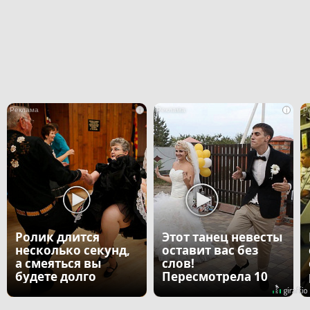
i
i
Ролик длится
Этот танец невесты
несколько секунд,
оставит вас без
а смеяться вы
слов!
будете долго
Пересмотрела 10
раз