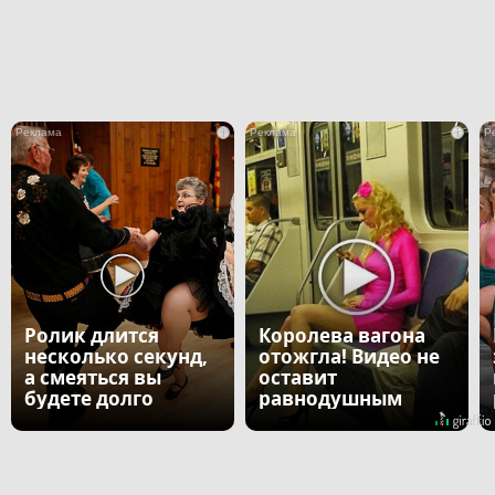
i
i
Ролик длится
Королева вагона
несколько секунд,
отожгла! Видео не
а смеяться вы
оставит
будете долго
равнодушным