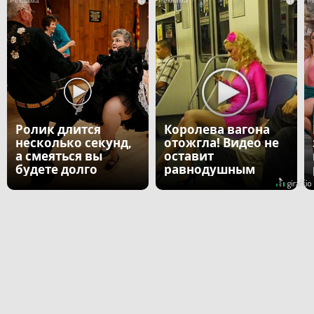
i
i
Ролик длится
Королева вагона
несколько секунд,
отожгла! Видео не
а смеяться вы
оставит
будете долго
равнодушным