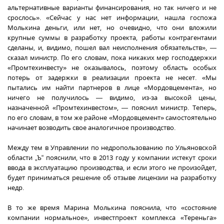
альтернативные варианты финансирования, но так ничего и не
срослось». «Сейчас у нас нет информации, нашла госпожа
Молькина деньги, или нет, но очевидно, что они вложили
крупные суммы в разработку проекта, работы контрагентами
сделаны, и, видимо, пошел вал неисполнения обязательств», —
сказал министр. По его словам, пока никаких мер господдержки
«Промтехинвесту» не оказывалось, поэтому область особых
потерь от задержки в реализации проекта не несет. «Мы
пытались им найти партнеров в лице «Мордовцемента», но
ничего не получилось — видимо, из-за высокой цены,
назначенной «Промтехинвестом», — пояснил министр. Теперь,
по его словам, в том же районе «Мордовцемент» самостоятельно
начинает возводить свое аналогичное производство.
Между тем в Управлении по недропользованию по Ульяновской
области „Ъ“ пояснили, что в 2013 году у компании истекут сроки
ввода в эксплуатацию производства, и если этого не произойдет,
будет приниматься решение об отзыве лицензии на разработку
недр.
В то же время Марина Молькина пояснила, что «состояние
компании нормальное», инвестпроект комплекса «Тереньга»