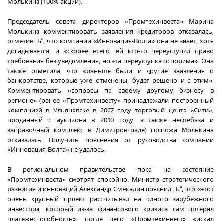
Молькина (100% акций).
Председатель совета директоров «Промтехинвеста» Марина
Молькина комментировать заявления кредиторов отказалась,
отметив „Ъ“, что компании «Инновация-Волга» она не знает, хотя
догадывается, и «скорее всего, ей кто-то переуступил право
требования без уведомления, но эта переуступка оспорима». Она
также отметила, что «раньше были и другие заявления о
банкротстве, которые уже отменены, будет решено и с этим».
Комментировать «вопросы по своему другому бизнесу в
регионе» (ранее «Промтехинвесту» принадлежали построенный
компанией в Ульяновске в 2007 году торговый центр «Сити»,
проданный с аукциона в 2010 году, а также нефтебаза и
заправочный комплекс в Димитровграде) госпожа Молькина
отказалась. Получить пояснения от руководства компании
«Инновация-Волга» не удалось.
В региональном правительстве пока на состояние
«Промтехинвеста» смотрят спокойно. Министр стратегического
развития и инноваций Александр Смекалин пояснил „Ъ“, что «этот
очень крупный проект рассчитывал на одного зарубежного
инвестора, который из-за финансового кризиса сам потерял
платежеспособность», после чего «Промтехинвест» «искал