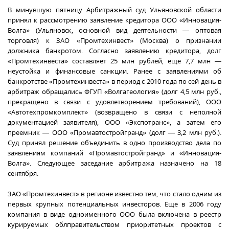
В минувшую пятницу Арбитражный суд Ульяновской области
принял к рассмотрению заявление кредитора ООО «Инновация-
Волга» (Ульяновск, основной вид деятельности — оптовая
торговля) к ЗАО «Промтехинвест» (Москва) о признании
должника банкротом. Согласно заявлению кредитора, долг
«Промтехинвеста» составляет 25 млн рублей, еще 7,7 млн —
неустойка и финансовые санкции. Ранее с заявлениями об
банкротстве «Промтехинвеста» в период с 2010 года по сей день в
арбитраж обращались ФГУП «Волгагеология» (долг 4,5 млн руб.,
прекращено в связи с удовлетворением требований), ООО
«Автотехпромкомплект» (возвращено в связи с неполной
документацией заявителя), ООО «Экспотранс», а затем его
преемник — ООО «Промавтостройгранд» (долг — 3,2 млн руб.).
Суд принял решение объединить в одно производство дела по
заявлениям компаний «Промавтостройгранд» и «Инновация-
Волга». Следующее заседание арбитража назначено на 18
сентября.
ЗАО «Промтехинвест» в регионе известно тем, что стало одним из
первых крупных потенциальных инвесторов. Еще в 2006 году
компания в виде одноименного ООО была включена в реестр
курируемых облправительством приоритетных проектов с