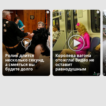
i
i
Ролик длится
Королева вагона
несколько секунд,
отожгла! Видео не
а смеяться вы
оставит
будете долго
равнодушным