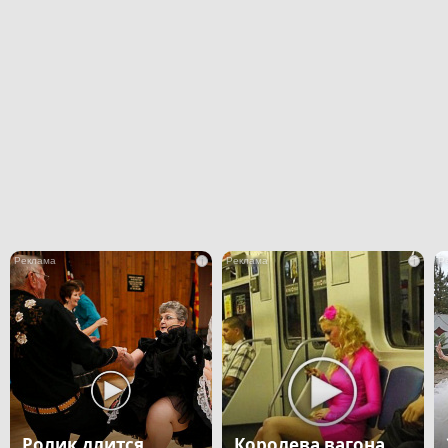
i
i
Ролик длится
Королева вагона