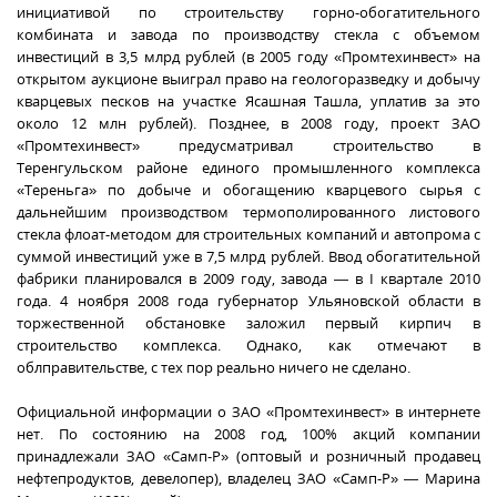
инициативой по строительству горно-обогатительного
комбината и завода по производству стекла с объемом
инвестиций в 3,5 млрд рублей (в 2005 году «Промтехинвест» на
открытом аукционе выиграл право на геологоразведку и добычу
кварцевых песков на участке Ясашная Ташла, уплатив за это
около 12 млн рублей). Позднее, в 2008 году, проект ЗАО
«Промтехинвест» предусматривал строительство в
Теренгульском районе единого промышленного комплекса
«Тереньга» по добыче и обогащению кварцевого сырья с
дальнейшим производством термополированного листового
стекла флоат-методом для строительных компаний и автопрома с
суммой инвестиций уже в 7,5 млрд рублей. Ввод обогатительной
фабрики планировался в 2009 году, завода — в I квартале 2010
года. 4 ноября 2008 года губернатор Ульяновской области в
торжественной обстановке заложил первый кирпич в
строительство комплекса. Однако, как отмечают в
облправительстве, с тех пор реально ничего не сделано.
Официальной информации о ЗАО «Промтехинвест» в интернете
нет. По состоянию на 2008 год, 100% акций компании
принадлежали ЗАО «Самп-Р» (оптовый и розничный продавец
нефтепродуктов, девелопер), владелец ЗАО «Самп-Р» — Марина