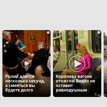
i
i
Ролик длится
Королева вагона
несколько секунд,
отожгла! Видео не
а смеяться вы
оставит
будете долго
равнодушным