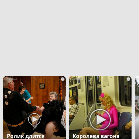
i
i
Ролик длится
Королева вагона