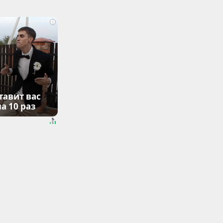
i
тавит вас
а 10 раз