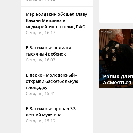
Мэр Болдакин обошел главу
Казани Метшина в
медиарейтинге столиц ПФО
Сегодня, 16:17
В Засвияжье родился
тысячный ребенок
Сегодня, 16:03
В парке «Молодежный»
Ролик длит
открыли баскетбольную
а смеяться
площадку
Сегодня, 15:41
В Засвияжье пропал 37-
летний мужчина
Сегодня, 15:19