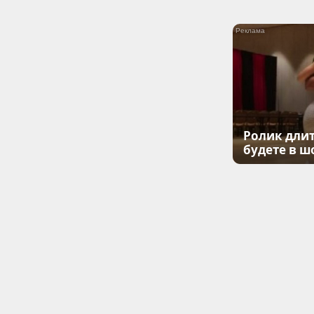
Ролик длит
будете в ш