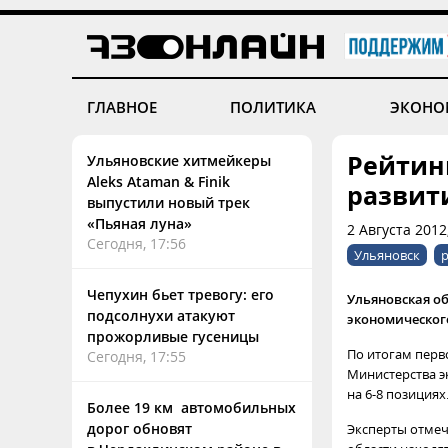
ГЛАВНОЕ
ПОЛИТИКА
ЭКОНО
Рейтин
Ульяновские хитмейкеры
Aleks Ataman & Finik
развит
выпустили новый трек
«Пьяная луна»
2 Августа 2012
Сегодня, 17:56
Ульяновск
Чепухин бьет тревогу: его
Ульяновская об
подсолнухи атакуют
экономическог
прожорливые гусеницы
По итогам перв
Сегодня, 17:55
Министерства э
на 6-8 позициях
Более 19 км автомобильных
дорог обновят
Эксперты отмеч