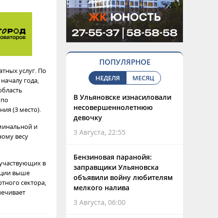
ПОПУЛЯРНОЕ
атных услуг. По
НЕДЕЛЯ
МЕСЯЦ
началу года,
область
В Ульяновске изнасиловали
 по
несовершеннолетнюю
ия (3 место).
девочку
оминальной и
3 Августа, 22:55
ному весу
Бензиновая паранойя:
 участвующих в
заправщики Ульяновска
иции выше
объявили войну любителям
ртного сектора,
мелкого налива
печивает
3 Августа, 06:00