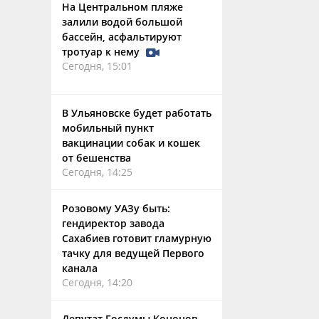
На Центральном пляже
залили водой большой
бассейн, асфальтируют
тротуар к нему
Сегодня, 15:01
В Ульяновске будет работать
мобильный пункт
вакцинации собак и кошек
от бешенства
Сегодня, 14:25
Розовому УАЗу быть:
гендиректор завода
Сахабиев готовит гламурную
тачку для ведущей Первого
канала
Сегодня, 14:20
Депутат Госдумы Кононов