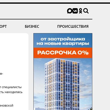
ОРТ
БИЗНЕС
ПРОИСШЕСТВИЯ
о-
т специалисты
сть находилась
яновской