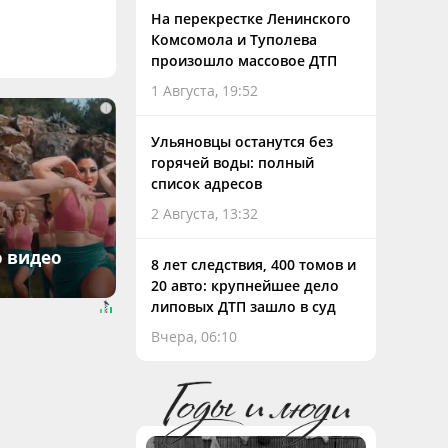
На перекрестке Ленинского
Комсомола и Туполева
произошло массовое ДТП
1 Августа, 19:52
i
Ульяновцы останутся без
горячей воды: полный
список адресов
2 Августа, 13:32
о видео
8 лет следствия, 400 томов и
20 авто: крупнейшее дело
липовых ДТП зашло в суд
Вчера, 06:10