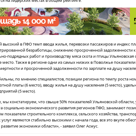
ся на лидерских местах в общем рейтинге.
й высокий в ПФО темп ввода жилья, перевозки пассажиров и индекс пл
трированной безработицы, снижению просроченной задолженности к 
ьно-подрядных работ и производству мяса скота и птицы Ульяновская 
е место. Также в регионе одни из самых низких в Поволжье показатели
мертности и просроченной задолженности по зарплате на душу населен
бильны, по мнению специалистов, позиции региона по темпу роста н
тной платы (6 место), вводу жилья на душу населения (5 место), удель
приятий (5 место).
, мы констатируем, что свыше 50% показателей
Ульяновской области,
га социально-экономического развития регионов ПФО, занимают поз
м показатели строительного комплекса, сельского хозяйства, транспо
 услуг являются стабильно высокими с начала года, все это вкупе обес
развитие экономики области», - заявил Олег Асмус.