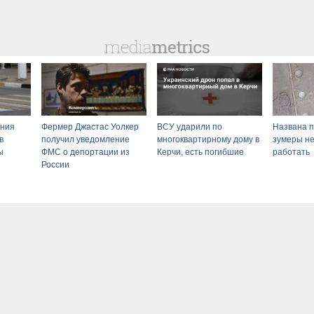
ения
Фермер Джастас Уолкер
ВСУ ударили по
Названа п
в
получил уведомление
многоквартирному дому в
зумеры не
ы
ФМС о депортации из
Керчи, есть погибшие
работать
России