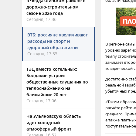
в Чердаклинском районе в
области находят
дорожно-строительном
сезоне 2026 года
Сегодня, 17:36
ВТБ: россияне увеличивают
расходы на спорт и
В регионе самы
здоровый образ жизни
уровню зарегис
Сегодня, 17:35
темпу строител
занимает второ
младенческой с
ТЭЦ вместо котельных:
Болдакин устроит
Достаточно ста
общественные слушания по
реальной зарабо
теплоснабжению на
убыточных пред
ближайшие 20 лет
Сегодня, 17:06
«Таким образом
расчёте рейтин
среднего. Причё
На Ульяновскую область
а также платных
идет холодный
поступательное 
атмосферный фронт
Сегодня, 16:52