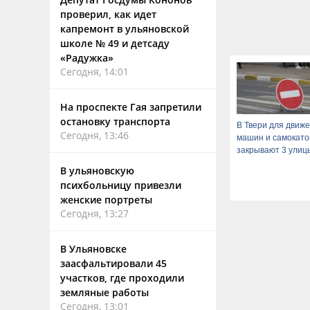
проверил, как идет
капремонт в ульяновской
школе № 49 и детсаду
«Радужка»
Сегодня, 14:01
На проспекте Гая запретили
остановку транспорта
В Твери для движ
Сегодня, 13:46
машин и самокато
закрывают 3 улиц
В ульяновскую
психбольницу привезли
женские портреты
Сегодня, 13:27
В Ульяновске
заасфальтировали 45
участков, где проходили
земляные работы
Сегодня, 13:01