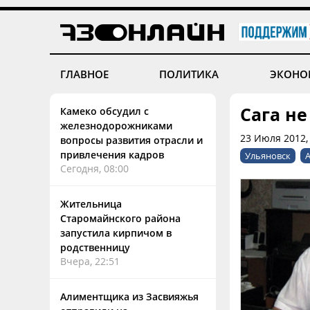
ГЛАВНОЕ
ПОЛИТИКА
ЭКОНО
Сага н
Камеко обсудил с
железнодорожниками
23 Июля 2012,
вопросы развития отрасли и
привлечения кадров
Ульяновск
А
Сегодня, 08:00
Жительница
Старомайнского района
запустила кирпичом в
родственницу
Вчера, 22:51
Алиментщика из Засвияжья