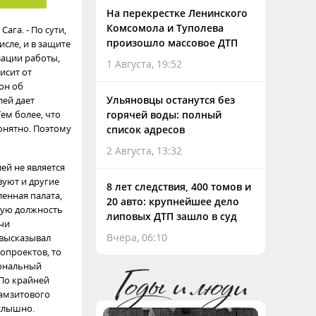
На перекрестке Ленинского
Комсомола и Туполева
ага. - По сути,
произошло массовое ДТП
сле, и в защите
зации работы,
1 Августа, 19:52
исит от
он об
Ульяновцы останутся без
ей дает
ем более, что
горячей воды: полный
онятно. Поэтому
список адресов
2 Августа, 13:32
ей не является
уют и другие
8 лет следствия, 400 томов и
енная палата,
20 авто: крупнейшее дело
ную должность
липовых ДТП зашло в суд
учи
Вчера, 06:10
 высказывал
опроектов, то
иональный
 По крайней
рамзитового
 слышно.