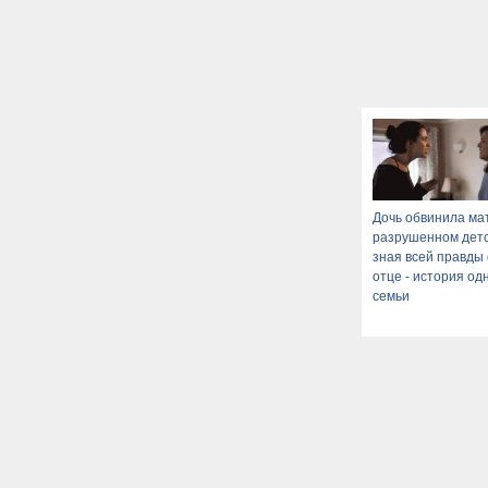
Дочь обвинила мат
разрушенном детс
зная всей правды 
отце - история од
семьи