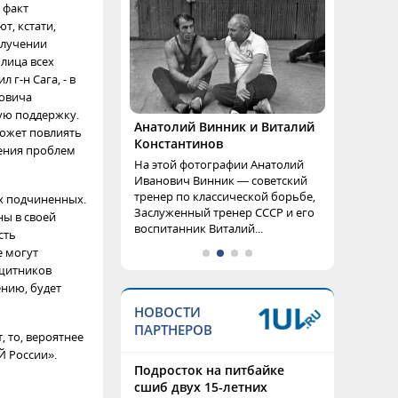
 факт
т, кстати,
олучении
 лица всех
г-н Сага, - в
новича
ую поддержку.
Анатолий Винник и Виталий
может повлиять
Константинов
шения проблем
На этой фотографии Анатолий
Иванович Винник — советский
тренер по классической борьбе,
х подчиненных.
Заслуженный тренер СССР и его
ны в своей
воспитанник Виталий...
сть
е могут
ащитников
ению, будет
НОВОСТИ
ПАРТНЕРОВ
, то, вероятнее
 России».
Подросток на питбайке
сшиб двух 15-летних