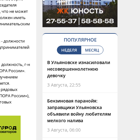
седателя
, что не может
 должен иметь
ринимательским
ПОПУЛЯРНОЕ
 - должности
едпринимателей
НЕДЕЛЯ
МЕСЯЦ
В Ульяновске изнасиловали
 должность, г-н
несовершеннолетнюю
ОРА России».
девочку
олучением
ется.
3 Августа, 22:55
м рядовых
ПОРА России»),
Бензиновая паранойя:
рговых
заправщики Ульяновска
объявили войну любителям
мелкого налива
3 Августа, 06:00