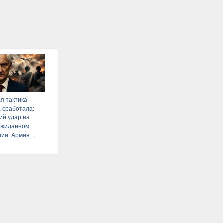
я тактика
 сработала:
й удар на
ожиданном
нии. Армия
ла реку.
 узел обороны