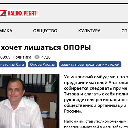
МИКА
ОБЩЕСТВО
КУЛЬТУРА
СП
е хочет лишаться ОПОРЫ
 09:09, Политика
4720
натолий Сага
Опора России
защита прав предпринимателей
Ульяновский омбудсмен по 
предпринимателей Анатолий
собирается следовать приме
Титова и слагать с себя пол
руководителя региональног
общественной организации
России».
Напомним, став уполномоченным 
предпринимателей в масштабах ст