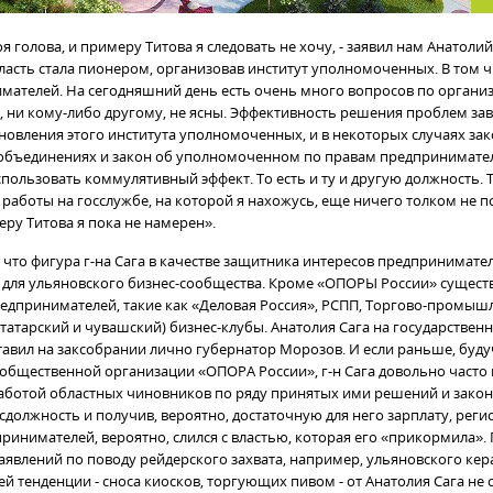
я голова, и примеру Титова я следовать не хочу, - заявил нам Анатолий С
ласть стала пионером, организовав институт уполномоченных. В том чи
мателей. На сегодняшний день есть очень много вопросов по органи
, ни кому-либо другому, не ясны. Эффективность решения проблем зав
новления этого института уполномоченных, и в некоторых случаях зак
бъединениях и закон об уполномоченном по правам предпринимател
пользовать коммулятивный эффект. То есть и ту и другую должность. Т
 работы на госслужбе, на которой я нахожусь, еще ничего толком не п
еру Титова я пока не намерен».
 что фигура г-на Сага в качестве защитника интересов предпринимател
ля ульяновского бизнес-сообщества. Кроме «ОПОРЫ России» существ
едпринимателей, такие как «Деловая Россия», РСПП, Торгово-промышл
татарский и чувашский) бизнес-клубы. Анатолия Сага на государствен
тавил на заксобрании лично губернатор Морозов. И если раньше, буд
общественной организации «ОПОРА России», г-н Сага довольно часто
аботой областных чиновников по ряду принятых ими решений и закон
осдолжность и получив, вероятно, достаточную для него зарплату, рег
ринимателей, вероятно, слился с властью, которая его «прикормила».
заявлений по поводу рейдерского захвата, например, ульяновского ке
ей тенденции - сноса киосков, торгующих пивом - от Анатолия Сага не