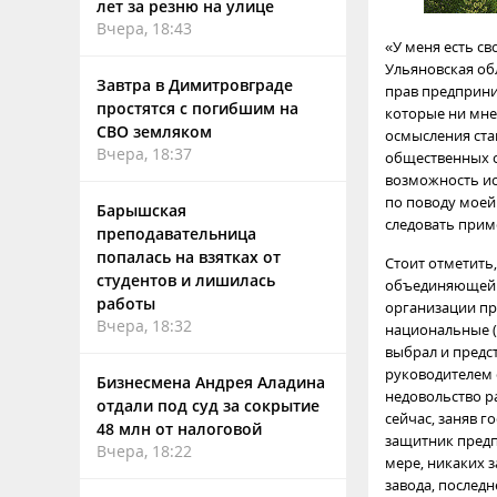
лет за резню на улице
Вчера, 18:43
«У меня есть сво
Ульяновская об
Завтра в Димитровграде
прав предприни
простятся с погибшим на
которые ни мне
СВО земляком
осмысления ста
Вчера, 18:37
общественных о
возможность ис
по поводу моей
Барышская
следовать прим
преподавательница
попалась на взятках от
Стоит отметить,
студентов и лишилась
объединяющей д
работы
организации пр
Вчера, 18:32
национальные (
выбрал и предс
руководителем 
Бизнесмена Андрея Аладина
недовольство р
отдали под суд за сокрытие
сейчас, заняв г
48 млн от налоговой
защитник предп
Вчера, 18:22
мере, никаких 
завода, последн