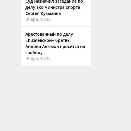
Суд назначил заседание по
делу экс-министра спорта
Сергея Кузьмина
Вчера, 16:32
Арестованный по делу
«Кизяевской» братвы
Андрей Алымов просится на
свободу
Вчера, 16:26