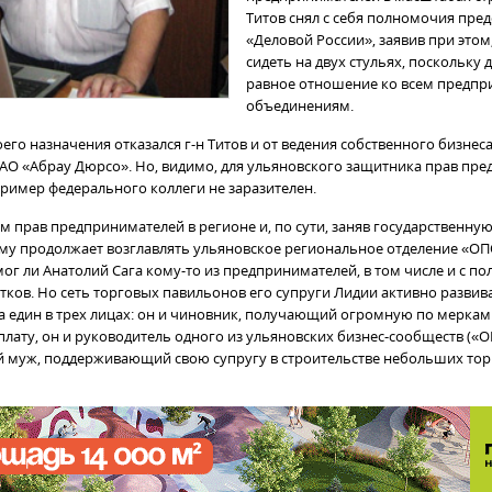
Титов снял с себя полномочия пред
«Деловой России», заявив при этом
сидеть на двух стульях, поскольку
равное отношение ко всем предп
объединениям.
его назначения отказался г-н Титов и от ведения собственного бизнеса
АО «Абрау Дюрсо». Но, видимо, для ульяновского защитника прав пр
пример федерального коллеги не заразителен.
 прав предпринимателей в регионе и, по сути, заняв государственную
му продолжает возглавлять ульяновское региональное отделение «ОП
ог ли Анатолий Сага кому-то из предпринимателей, в том числе и с п
тков. Но сеть торговых павильонов его супруги Лидии активно развива
га един в трех лицах: он и чиновник, получающий огромную по мерка
плату, он и руководитель одного из ульяновских бизнес-сообществ («О
й муж, поддерживающий свою супругу в строительстве небольших то