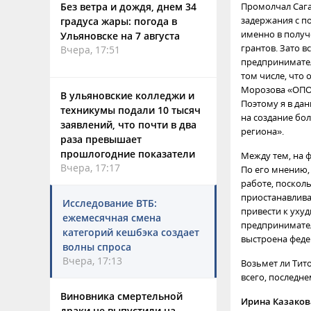
Без ветра и дождя, днем 34
Промолчал Сага
задержания с п
градуса жары: погода в
именно в получ
Ульяновске на 7 августа
грантов. Зато в
Вчера, 17:51
предпринимателе
том числе, что
Морозова «ОПОР
В ульяновские колледжи и
Поэтому я в да
техникумы подали 10 тысяч
на создание бо
заявлений, что почти в два
региона».
раза превышает
прошлогодние показатели
Между тем, на 
Вчера, 17:17
По его мнению,
работе, поскол
приостанавлива
Исследование ВТБ:
привести к уху
ежемесячная смена
предпринимател
категорий кешбэка создает
выстроена феде
волны спроса
Вчера, 17:13
Возьмет ли Тито
всего, последн
Виновника смертельной
Ирина Казаков
драки не выпустили на