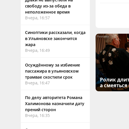
свободу из-за обеда в
неположенное время
Вчера, 16:57
Синоптики рассказали, когда
в Ульяновске закончится
жара
Вчера, 16:49
Осуждённому за избиение
пассажира в ульяновском
трамвае скостили срок
Ролик длит
Вчера, 16:47
а смеяться
По делу авторитета Романа
Халимонова назначили дату
прений сторон
Вчера, 16:35