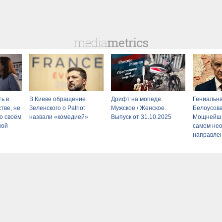
ь в
В Киеве обращение
Дрифт на мопеде.
Гениальна
тве, не
Зеленского о Patriot
Мужское / Женское.
Белоусова
о своём
назвали «комедией»
Выпуск от 31.10.2025
Мощнейши
ной
самом не
направле
форсирова
Ключевой
пал