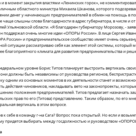
 и в момент закрытия властями «Ленинских горок», не комментировал
оличным областного министра Михаила Шканова, которого подозреваю
ении денег у начинающих предпринимателей в обмен на помощь в п
се чаще слышны слова благодарности в адрес губернатора, в числе и от
й Ульяновской области. «Я благодарен губернатору Морозову, - заявил 
 он поддержал очень многие идеи «ОПОРЫ России». В лице Сергея Ива
А России» и предпринимательское сообщество имеет очень серьезн
нной ситуации рассматриваю себя как элемент этой системы, который 
лее благоприятного климата для развития предпринимательства и ре
федеральном уровне Борис Титов планирует выстроить вертикаль свои
 они должны быть независимы от руководства регионов, беспристраст
ьку одним из основных моментов в их деятельности станет и возможно
ть действия чиновников, накладывать вето на законопроекты, которы
дшению положения предпринимателей. Титов предлагает назначать з
ьских прав по его (Титова) представлению. Таким образом, по его мн
ральная вертикаль в этом вопросе.
в к себе в команду г-на Сага? Вопрос пока открытый. Но если и возьмет
ему придется выбирать между госдолжностью и руководством
«ОПОРОЙ
а