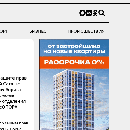
ОРТ
БИЗНЕС
ПРОИСШЕСТВИЯ
защите прав
 Сага не
ру Бориса
номочия
о отделения
 «ОПОРА
по защите прав
раны, Борис