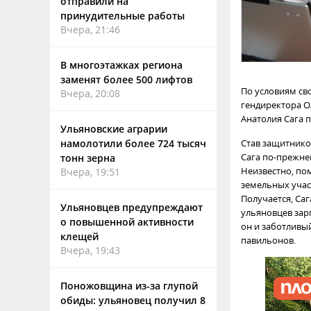
отправили на
принудительные работы
Вчера, 21:46
В многоэтажках региона
заменят более 500 лифтов
По условиям сво
Вчера, 20:08
гендиректора О
Анатолия Сага 
Ульяновские аграрии
намолотили более 724 тысяч
Став защитником
Сага по-прежне
тонн зерна
Неизвестно, пом
Вчера, 19:51
земельных учас
Получается, Са
Ульяновцев предупреждают
ульяновцев зар
о повышенной активности
он и заботливы
клещей
павильонов.
Вчера, 19:43
Поножовщина из-за глупой
обиды: ульяновец получил 8