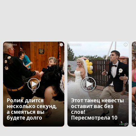
i
i
Ролик длится
Этот танец невесты
несколько секунд,
оставит вас без
а смеяться вы
слов!
будете долго
Пересмотрела 10
раз