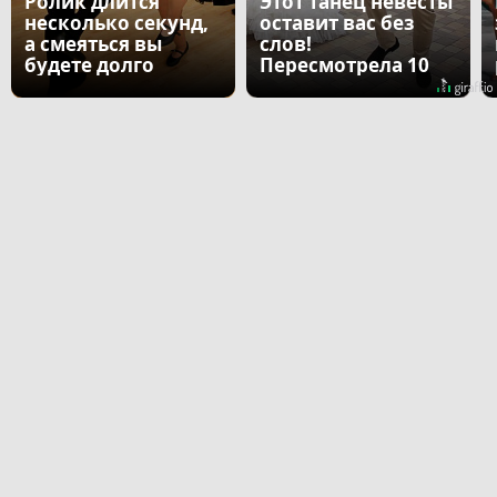
Ролик длится
Этот танец невесты
несколько секунд,
оставит вас без
а смеяться вы
слов!
будете долго
Пересмотрела 10
раз