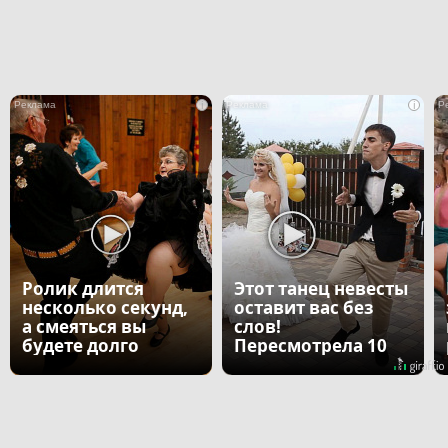
i
i
Ролик длится
Этот танец невесты
несколько секунд,
оставит вас без
а смеяться вы
слов!
будете долго
Пересмотрела 10
раз