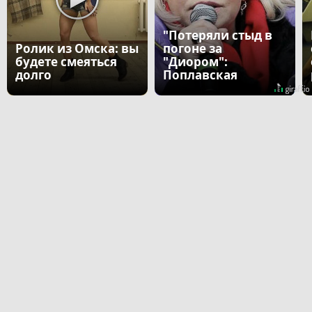
"Потеряли стыд в
Ролик из Омска: вы
погоне за
будете смеяться
"Диором":
долго
Поплавская
вмазала семейке
Плющенко