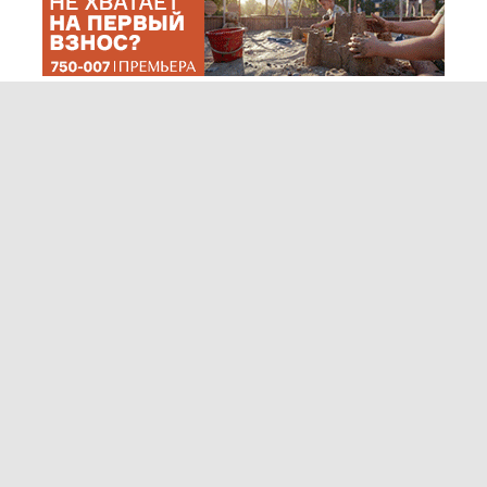
© "Ульяновск онлайн" (www.73online.ru), 18+
Учредитель: ООО "СИБ". Главный редактор: Скворцова Е.В.
Свидетельство СМИ "Эл № ФС77-36684" от 29.06.2009 г. выдано
Роскомнадзором.