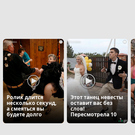
i
i
Ролик длится
Этот танец невесты
несколько секунд,
оставит вас без
а смеяться вы
слов!
будете долго
Пересмотрела 10
раз