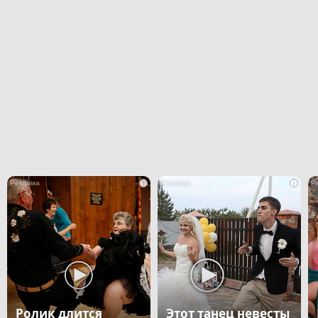
i
i
Ролик длится
Этот танец невесты