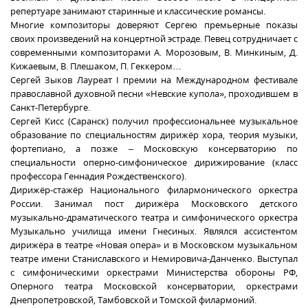
репертуаре занимают старинные и классические романсы.
Многие композиторы доверяют Сергею премьерные показы
своих произведений на концертной эстраде. Певец сотрудничает с
современными композиторами А. Морозовым, В. Минкиным, Д.
Кижаевым, В. Плешаком, П. Геккером…
Сергей Зыков Лауреат I премии на Международном фестивале
православной духовной песни «Невские купола», проходившем в
Санкт-Петербурге.
Сергей Кисс (Саранск) получил профессиональнее музыкальное
образование по специальностям дирижёр хора, теория музыки,
фортепиано, а позже – Московскую консерваторию по
специальности оперно-симфоническое дирижирование (класс
профессора Геннадия Рождественского).
Дирижёр-стажёр Национального филармонического оркестра
России. Занимал пост дирижёра Московского детского
музыкально-драматического театра и симфонического оркестра
Музыкально училища имени Гнесиных. Являлся ассистентом
дирижёра в театре «Новая опера» и в Московском музыкальном
театре имени Станиславского и Немировича-Данченко. Выступал
с симфоническими оркестрами Министерства обороны РФ,
Оперного театра Московской консерватории, оркестрами
Днепропетровской, Тамбовской и Томской филармоний.