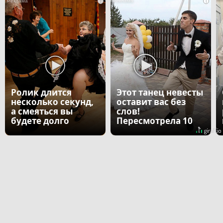
i
i
Ролик длится
Этот танец невесты
несколько секунд,
оставит вас без
а смеяться вы
слов!
будете долго
Пересмотрела 10
раз