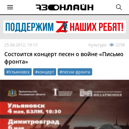
25.04.2012, 19:15
Культура
2258
Состоится концерт песен о войне «Письмо
фронта»
#Ульяновск
#концерт
#песни фронта