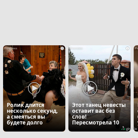
i
i
Ролик длится
Этот танец невесты
несколько секунд,
оставит вас без
а смеяться вы
слов!
будете долго
Пересмотрела 10
раз