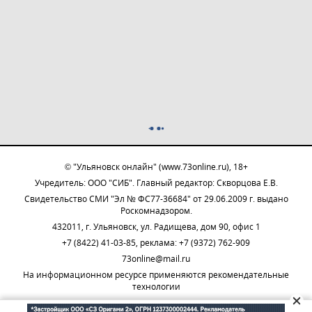
© "Ульяновск онлайн" (www.73online.ru), 18+
Учредитель: ООО "СИБ". Главный редактор: Скворцова Е.В.
Свидетельство СМИ "Эл № ФС77-36684" от 29.06.2009 г. выдано
Роскомнадзором.
432011, г. Ульяновск, ул. Радищева, дом 90, офис 1
+7 (8422) 41-03-85, реклама: +7 (9372) 762-909
73online@mail.ru
На информационном ресурсе применяются рекомендательные
технологии