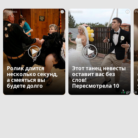
i
i
Ролик длится
Этот танец невесты
несколько секунд,
оставит вас без
а смеяться вы
слов!
будете долго
Пересмотрела 10
раз