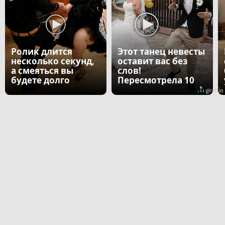
Ролик длится
Этот танец невесты
несколько секунд,
оставит вас без
а смеяться вы
слов!
будете долго
Пересмотрела 10
раз