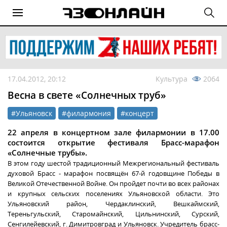
17.04.2012, 20:12
Культура
2064
Весна в свете «Солнечных труб»
#Ульяновск
#филармония
#концерт
22 апреля в концертном зале филармонии в 17.00
состоится открытие фестиваля Брасс-марафон
«Солнечные трубы».
В этом году шестой традиционный Межрегиональный фестиваль
духовой Брасс - марафон посвящён 67-й годовщине Победы в
Великой Отечественной Войне. Он пройдет почти во всех районах
и крупных сельских поселениях Ульяновской области. Это
Ульяновский район, Чердаклинский, Вешкаймский,
Тереньгульский, Старомайнский, Цильнинский, Сурский,
Сенгилейевский, г. Димитровград и Ульяновск. Учредитель брасс-