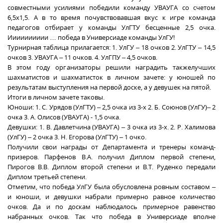
совместными усилиями победили команду УВАУГА со счетом
6,5х1,5. А в то время почувствовавшая вкус к игре команда
педагогов отбирает у команды УлГТУ бесценные 2,5 очка.
Ииииииииии … победа в Универсиаде команды УлГУ!
Турнирная таблица прилагается: 1. УлГУ – 18 очков 2. УлГТУ – 14,5
очков 3. УВАУГА – 11 очков. 4. УлГПУ – 4,5 очков.
В этом году организаторы решили наградить такжелучших
шахматистов и шахматисток в личном зачете: у юношей по
результатам выступления на первой доске, а у девушек на пятой.
Итоги в личном зачете таковы.
Юноши: 1. С. Урядов (УлГТУ) – 2,5 очка из 3-х 2. Б. Союнов (УлГУ)– 2
очка 3. А. Олисов (УВАУГА) - 1,5 очка.
Девушки: 1. В. Давлетчина (УВАУГА) – 3 очка из 3-х. 2. Р. Халимова
(УлГУ) – 2 очка 3. Н. Егорова (УлГТУ) – 1 очко.
Получили свои награды от Департамента и тренеры команд-
призеров. Парфенов В.А. получил Диплом первой степени,
Пирогов В.В. Диплом второй степени и В.Т. Руденко передали
Диплом третьей степени.
Отметим, что победа УлГУ была обусловлена ровным составом –
и юноши, и девушки набрали примерно равное количество
очков. Да и по доскам наблюдалось примерное равенство
набранных очков. Так что победа в Универсиаде вполне