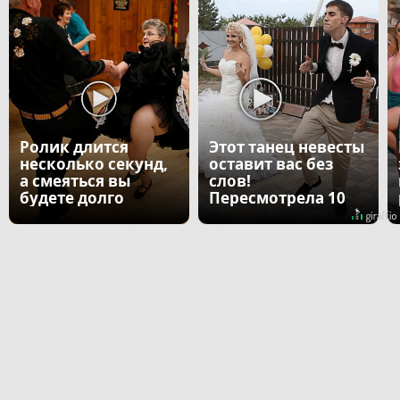
Ролик длится
Этот танец невесты
несколько секунд,
оставит вас без
а смеяться вы
слов!
будете долго
Пересмотрела 10
раз