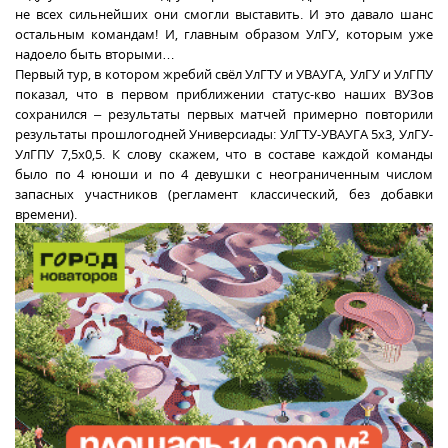
не всех сильнейших они смогли выставить. И это давало шанс
остальным командам! И, главным образом УлГУ, которым уже
надоело быть вторыми…
Первый тур, в котором жребий свёл УлГТУ и УВАУГА, УлГУ и УлГПУ
показал, что в первом приближении статус-кво наших ВУЗов
сохранился – результаты первых матчей примерно повторили
результаты прошлогодней Универсиады: УлГТУ-УВАУГА 5х3, УлГУ-
УлГПУ 7,5х0,5. К слову скажем, что в составе каждой команды
было по 4 юноши и по 4 девушки с неограниченным числом
запасных участников (регламент классический, без добавки
времени).