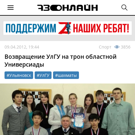
09.04.2012, 19:44
Спорт
3856
Возвращение УлГУ на трон областной
Универсиады
#Ульяновск
#УлГУ
#шахматы