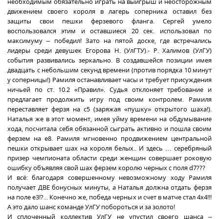
необходимым обязательно играть на выигрыш и неосторожным
движением своего короля в лагерь соперника оставил без
защиты свои пешки ферзевого фланга. Сергей умело
воспользовался этим и оставшиеся 20 сек. использовал по
максимуму – победил! Зато на пятой доске, где встречались
лидеры среди девушек Егорова Н. (УлГТУ).- Р. Халимов (УлГУ)
события развивались зеркально. В создавшейся позиции имея
двадцать с небольшим секунд времени (против порядка 10 минут
у соперницы!) Рамиля останавливает часы и требует присуждения
ничьей по ст. 10.2 «Правил». Судья отклоняет требование и
предлагает продолжить игру под своим контролем. Рамиля
переставляет ферзя на с5 (заряжая «пушку» открытого шаха!).
Наталья же в этот момент, имея уйму времени на обдумывание
хода, посчитала себя обязанной сыграть активно и пошла своим
ферзем на е8. Рамиля мгновенно продвижением центральной
пешки открывает шах на короля белых.. И здесь … серебряный
призер чемпионата области среди женщин совершает роковую
ошибку объявляя свой шах ферзем королю черных с поля d7???
И всё: благодаря совершенному невозможному ходу Рамиля
получает ДВЕ бонусных минуты, а Наталья должна отдать ферзя
на поле е3!?... Конечно же, победа черных и счет в матче стал 4х4!!!
А это дало шанс команде УлГУ побороться и за золото!
И сплоченный коллектив УлГУ не упустил своего шанса –