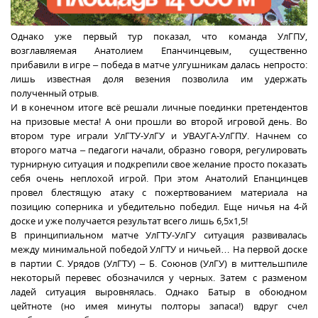
Однако уже первый тур показал, что команда УлГПУ,
возглавляемая Анатолием Епанчинцевым, существенно
прибавили в игре – победа в матче улгушникам далась непросто:
лишь известная доля везения позволила им удержать
полученный отрыв.
И в конечном итоге всё решали личные поединки претендентов
на призовые места! А они прошли во второй игровой день. Во
втором туре играли УлГТУ-УлГУ и УВАУГА-УлГПУ. Начнем со
второго матча – педагоги начали, образно говоря, регулировать
турнирную ситуация и подкрепили свое желание просто показать
себя очень неплохой игрой. При этом Анатолий Епанцинцев
провел блестящую атаку с пожертвованием материала на
позицию соперника и убедительно победил. Еще ничья на 4-й
доске и уже получается результат всего лишь 6,5х1,5!
В принципиальном матче УлГТУ-УлГУ ситуация развивалась
между минимальной победой УлГТУ и ничьей… На первой доске
в партии С. Урядов (УлГТУ) – Б. Союнов (УлГУ) в миттельшпиле
некоторый перевес обозначился у черных. Затем с разменом
ладей ситуация выровнялась. Однако Батыр в обоюдном
цейтноте (но имея минуты полторы запаса!) вдруг счел