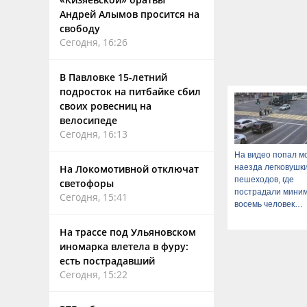
Андрей Алымов просится на
свободу
Сегодня, 16:26
В Павловке 15-летний
подросток на питбайке сбил
своих ровесниц на
велосипеде
Сегодня, 16:13
На видео попал м
наезда легковушк
На Локомотивной отключат
пешеходов, где
светофоры
пострадали мини
Сегодня, 15:41
восемь человек
06/08/2026 – Ново
На трассе под Ульяновском
иномарка влетела в фуру:
есть пострадавший
Сегодня, 15:22