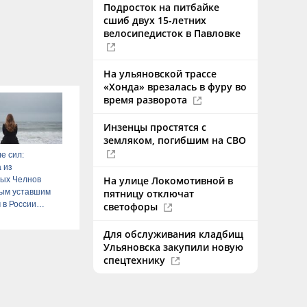
Подросток на питбайке
сшиб двух 15-летних
велосипедисток в Павловке
На ульяновской трассе
«Хонда» врезалась в фуру во
время разворота
Инзенцы простятся с
земляком, погибшим на СВО
е сил:
 из
На улице Локомотивной в
ых Челнов
мым уставшим
пятницу отключат
 в России
светофоры
6 – Новости
Для обслуживания кладбищ
Ульяновска закупили новую
спецтехнику