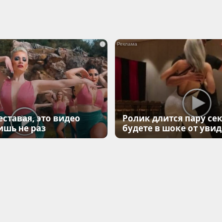
i
еставая, это видео
Ролик длится пару сек
ишь не раз
будете в шоке от уви