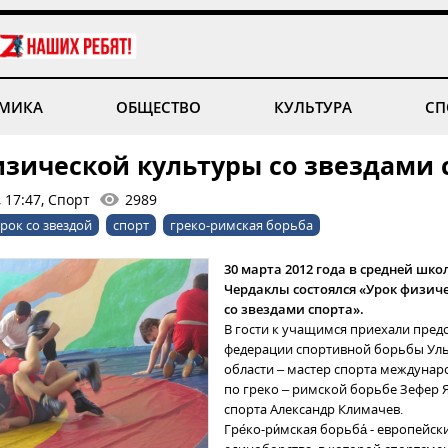
МИКА
ОБЩЕСТВО
КУЛЬТУРА
СП
изической культуры со звездами 
 17:47, Спорт
2989
рок со звездой
спорт
греко-римская борьба
30 марта 2012 года в средней школ
Чердаклы состоялся «Урок физич
со звездами спорта».
В гости к учащимся приехали пред
федерации спортивной борьбы Ул
области – мастер спорта междунар
по греко – римской борьбе Зефер 
спорта Александр Климачев.
Гре́ко-ри́мская борьба́ - европейск