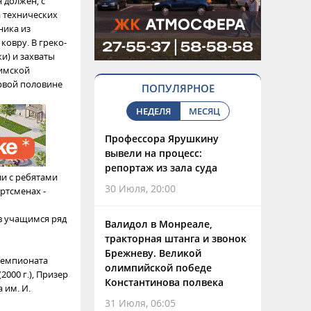
 должен, с
 технических
ника из
ковру. В греко-
и) и захваты
Римской
рвой половине
ПОПУЛЯРНОЕ
НЕДЕЛЯ
МЕСЯЦ
Профессора Ярушкину
вывели на процесс:
репортаж из зала суда
ли с ребятами
30 Июля, 20:00
ртсменах -
в учащимся ряд
Валидол в Монреале,
тракторная штанга и звонок
Брежневу. Великой
чемпионата
олимпийской победе
2000 г.), Призер
Константинова полвека
 им. И.
31 Июля, 06:05