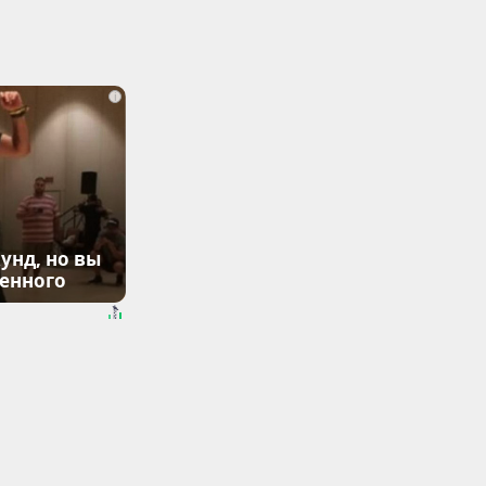
i
унд, но вы
денного