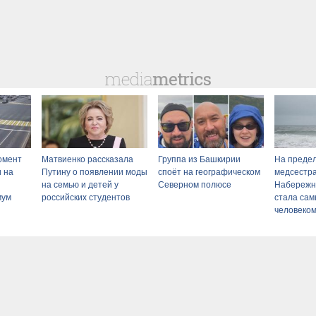
омент
Матвиенко рассказала
Группа из Башкирии
На предел
и на
Путину о появлении моды
споёт на географическом
медсестра
на семью и детей у
Северном полюсе
Набережн
мум
российских студентов
стала са
человеком
сти
06/08/202