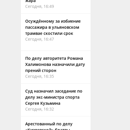
жара
Сегодня, 16:49
Осуждённому за избиение
пассажира в ульяновском
трамвае скостили срок
Сегодня, 16:47
По делу авторитета Романа
Халимонова назначили дату
прений сторон
Сегодня, 16:35
Суд назначил заседание по
делу экс-министра спорта
Сергея Кузьмина
Сегодня, 16:32
Арестованный по делу
«Кизяевской» братвы