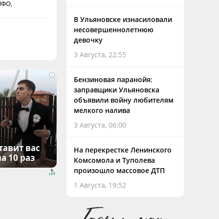
ПФО,
В Ульяновске изнасиловали
несовершеннолетнюю
девочку
3 Августа, 22:55
i
Бензиновая паранойя:
заправщики Ульяновска
объявили войну любителям
мелкого налива
3 Августа, 06:00
тавит вас
На перекрестке Ленинского
а 10 раз
Комсомола и Туполева
произошло массовое ДТП
1 Августа, 19:52