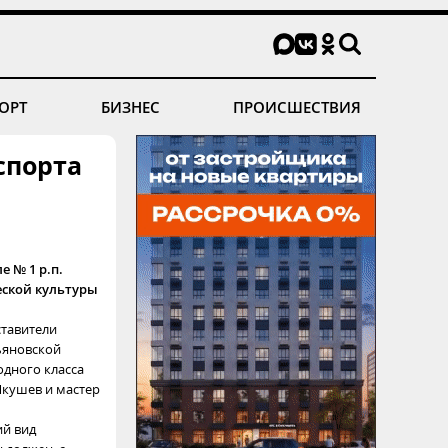
ОРТ
БИЗНЕС
ПРОИСШЕСТВИЯ
спорта
е № 1 р.п.
еской культуры
ставители
ьяновской
одного класса
Якушев и мастер
ий вид