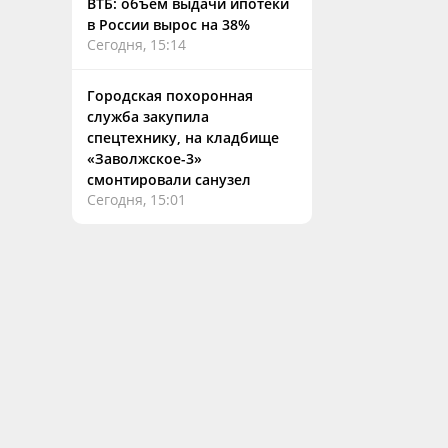
ВТБ: объем выдачи ипотеки
в России вырос на 38%
Сегодня, 15:14
Городская похоронная
служба закупила
спецтехнику, на кладбище
«Заволжское-3»
смонтировали санузел
Сегодня, 15:01