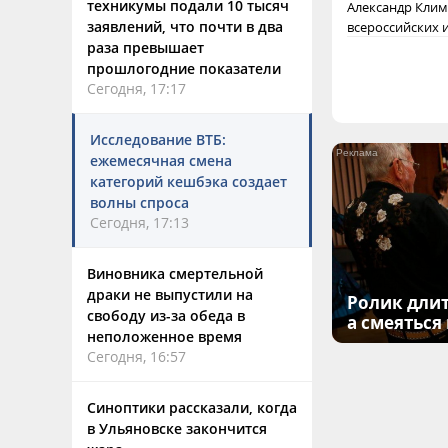
техникумы подали 10 тысяч
Александр Клим
заявлений, что почти в два
всероссийских 
раза превышает
прошлогодние показатели
Сегодня, 17:17
Исследование ВТБ:
ежемесячная смена
категорий кешбэка создает
волны спроса
Сегодня, 17:13
Виновника смертельной
драки не выпустили на
Ролик длит
свободу из-за обеда в
а смеяться
неположенное время
Сегодня, 16:57
Синоптики рассказали, когда
в Ульяновске закончится