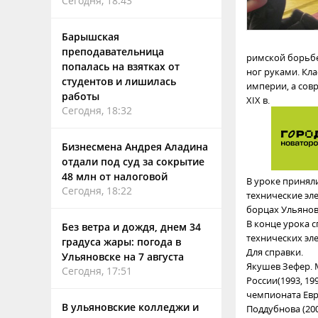
Сегодня, 18:43
Барышская
преподавательница
римской борьбе
попалась на взятках от
ног руками. Кл
студентов и лишилась
империи, а сов
работы
XIX в.
Сегодня, 18:32
Бизнесмена Андрея Аладина
отдали под суд за сокрытие
48 млн от налоговой
В уроке принял
Сегодня, 18:22
технические эле
борцах Ульянов
В конце урока 
Без ветра и дождя, днем 34
технических эл
градуса жары: погода в
Для справки.
Ульяновске на 7 августа
Якушев Зефер. 
Сегодня, 17:51
России(1993, 199
чемпионата Евр
В ульяновские колледжи и
Поддубнова (2001