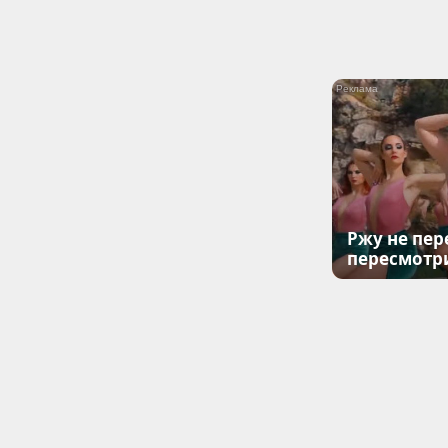
Ржу не пер
пересмотр