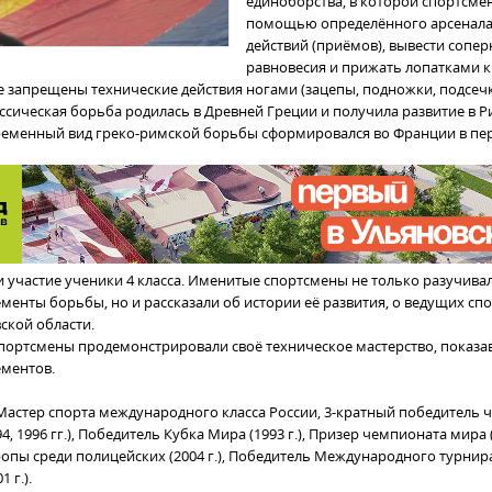
единоборства, в которой спортсмен
помощью определённого арсенала
действий (приёмов), вывести сопер
равновесия и прижать лопатками к 
 запрещены технические действия ногами (зацепы, подножки, подсечк
ассическая борьба родилась в Древней Греции и получила развитие в 
ременный вид греко-римской борьбы сформировался во Франции в пе
и участие ученики 4 класса. Именитые спортсмены не только разучива
менты борьбы, но и рассказали об истории её развития, о ведущих спо
ской области.
спортсмены продемонстрировали своё техническое мастерство, показа
ементов.
Мастер спорта международного класса России, 3-кратный победитель 
4, 1996 гг.), Победитель Кубка Мира (1993 г.), Призер чемпионата мира (
опы среди полицейских (2004 г.), Победитель Международного турнира
 г.).