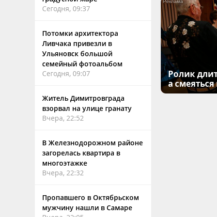
Сегодня, 09:37
Потомки архитектора
Ливчака привезли в
Ульяновск большой
семейный фотоальбом
Ролик длит
Сегодня, 09:07
а смеяться
Житель Димитровграда
взорвал на улице гранату
Вчера, 22:52
В Железнодорожном районе
загорелась квартира в
многоэтажке
Вчера, 22:32
Пропавшего в Октябрьском
мужчину нашли в Самаре