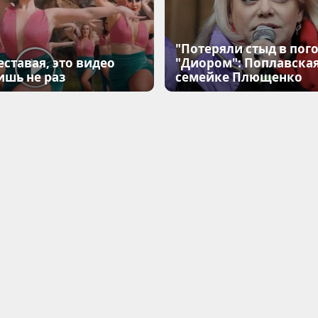
"Потеряли стыд в пого
еставая, это видео
"Диором": Поплавска
ишь не раз
семейке Плющенко