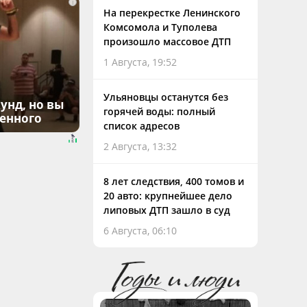
i
На перекрестке Ленинского
Комсомола и Туполева
произошло массовое ДТП
1 Августа, 19:52
Ульяновцы останутся без
унд, но вы
горячей воды: полный
денного
список адресов
2 Августа, 13:32
8 лет следствия, 400 томов и
20 авто: крупнейшее дело
липовых ДТП зашло в суд
6 Августа, 06:10