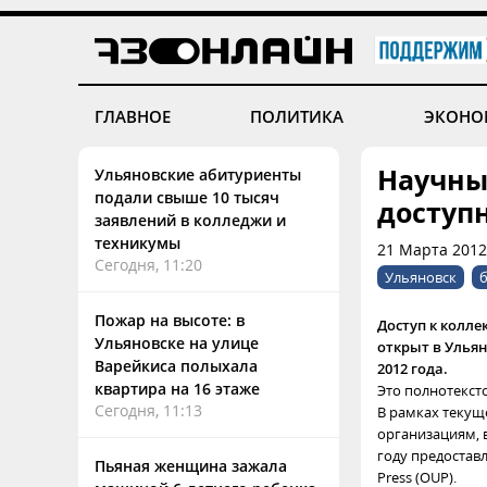
ГЛАВНОЕ
ПОЛИТИКА
ЭКОНО
Научные
Ульяновские абитуриенты
подали свыше 10 тысяч
доступ
заявлений в колледжи и
техникумы
21 Марта 2012,
Сегодня, 11:20
Ульяновск
Пожар на высоте: в
Доступ к колле
Ульяновске на улице
открыт в Ульян
Варейкиса полыхала
2012 года.
квартира на 16 этаже
Это полнотекст
Сегодня, 11:13
В рамках теку
организациям, 
году предоставл
Пьяная женщина зажала
Press (OUP).