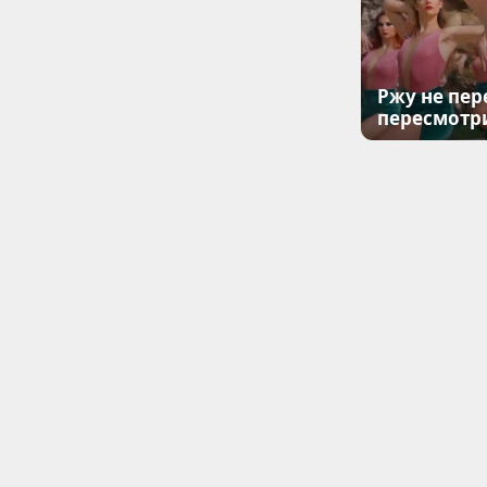
Ржу не пер
пересмотр