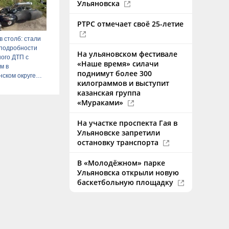
Ульяновска
РТРС отмечает своё 25-летие
в столб: стали
 подробности
На ульяновском фестивале
ого ДТП с
«Наше время» силачи
м в
поднимут более 300
ском округе
килограммов и выступит
казанская группа
«Мураками»
На участке проспекта Гая в
Ульяновске запретили
остановку транспорта
В «Молодёжном» парке
Ульяновска открыли новую
баскетбольную площадку