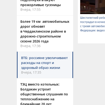
прожорливые гусеницы
Вчера, 17:55
Шестилетний реб
Более 19 км автомобильных
пострадал в ночн
дорог обновят
с тремя автомоби
Федерации: видео
в Чердаклинском районе в
дорожно-строительном
сезоне 2026 года
Вчера, 17:36
ВТБ: россияне увеличивают
расходы на спорт и
здоровый образ жизни
Вчера, 17:35
ТЭЦ вместо котельных:
Болдакин устроит
общественные слушания по
теплоснабжению на
ближайшие 20 лет