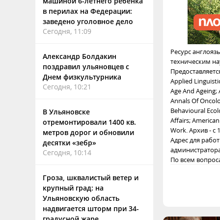
машиной 6-летнего ребенка
в перилах на Федерации:
заведено уголовное дело
Сегодня, 11:09
Ресурс англояз
Александр Болдакин
техническим на
поздравил ульяновцев с
Предоставляется 
Днем физкультурника
Applied Linguisti
Сегодня, 10:21
Age And Ageing; 
Annals Of Oncolog
Behavioural Ecolo
В Ульяновске
Affairs; American
отремонтировали 1400 кв.
Work. Архив - с
метров дорог и обновили
Адрес для работ
десятки «зебр»
администратора
Сегодня, 10:14
По всем вопрос
Гроза, шквалистый ветер и
крупный град: на
Ульяновскую область
надвигается шторм при 34-
градусной жаре