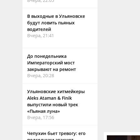
Вчера, 22:05
В выходные в Ульяновске
будут ловить пьяных
водителей
Вчера, 21:41
До понедельника
Императорский мост
закрывают на ремонт
Вчера, 20:28
Ульяновские хитмейкеры
Aleks Ataman & Finik
выпустили новый трек
«Пьяная луна»
Вчера, 17:56
Чепухин бьет тревогу: его
подсолнухи атакуют