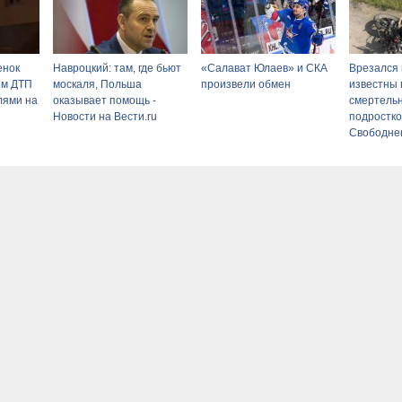
енок
Навроцкий: там, где бьют
«Салават Юлаев» и СКА
Врезался 
ом ДТП
москаля, Польша
произвели обмен
известны
лями на
оказывает помощь -
смертельн
Новости на Вести.ru
подростко
Свободнен
(ФОТО)