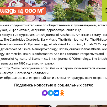
ычный, содержит материалы по общественным и гуманитарным, естес
укам, информатике, медицине, здравоохранению и др.
доступ к 24 журналам: British Journal of Aesthetics; American Literary Hist
cs; The Cambridge Quarterly; Early Music; The British Journal For The Philos
American Journal Of Epidemiology; Alcohol And Alcoholism; Annals Of Occup
y; Archives of Clinical Neuropsychology; British Journal Of Anaesthesia; An
gy; Biometrika; Brain; Bioinformatics; Applied Economic Perspectives and Po
 Journal of Agricultural Economics; British Journal Of Criminology; The British
 1 выпуска по 1995 год включительно.
ы: http://www.oxfordjournals.org/. Логин и пароль пользователя можно
 Электронного зала библиотеки.
ам обращаться в Электронный зал и в Отдел литературы на иностранны
Поделись новостью в социальных сетях