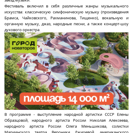
звезд музыки.
Фестиваль включил в себя различные жанры музыкального
искусства: классическую симфоническую музыку (произведения
Брамса, Чайковского, Рахманинова, Тищенко), вокальную и
органную музыку, джаз, народные песни, а также концерт-шоу
духового оркестра.
В программе - выступление народной артистки СССР Елены
Образцовой, народного артиста России Николая Алексеева,
народного артиста России Олега Меньшикова, солистки
Мариинского театра Вероники Джиоевой, американского