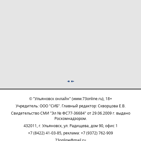
© "Ульяновск онлайн" (www.73online.ru), 18+
Учредитель: ООО "СИБ". Главный редактор: Скворцова Е.В.
Свидетельство СМИ "Эл № ФС77-36684" от 29.06.2009 г. выдано
Роскомнадзором.
432011, г. Ульяновск, ул. Радищева, дом 90, офис 1
+7 (8422) 41-03-85, реклама: +7 (9372) 762-909
73online@mail.ru