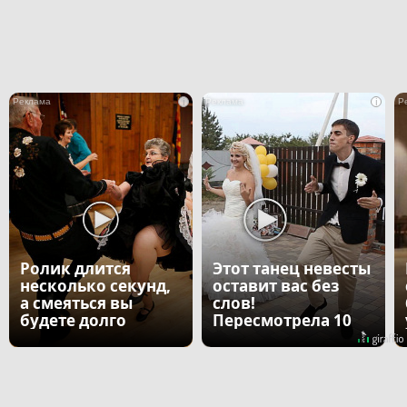
i
i
Ролик длится
Этот танец невесты
несколько секунд,
оставит вас без
а смеяться вы
слов!
будете долго
Пересмотрела 10
раз