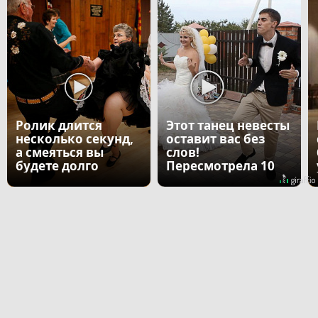
Ролик длится
Этот танец невесты
несколько секунд,
оставит вас без
а смеяться вы
слов!
будете долго
Пересмотрела 10
раз