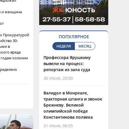
предложил
а и женщина
от
ых Прокуратурой
ПОПУЛЯРНОЕ
ийство 30-
НЕДЕЛЯ
МЕСЯЦ
ными в
жкого вреда
Профессора Ярушкину
7 годам колонии
вывели на процесс:
пределено
репортаж из зала суда
30 Июля, 20:00
Валидол в Монреале,
тракторная штанга и звонок
Брежневу. Великой
олимпийской победе
Константинова полвека
i
31 Июля, 06:05