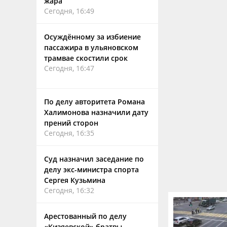
жара
Сегодня, 16:49
Осуждённому за избиение
пассажира в ульяновском
трамвае скостили срок
Сегодня, 16:47
По делу авторитета Романа
Халимонова назначили дату
прений сторон
Сегодня, 16:35
Суд назначил заседание по
делу экс-министра спорта
Сергея Кузьмина
Сегодня, 16:32
Арестованный по делу
«Кизяевской» братвы