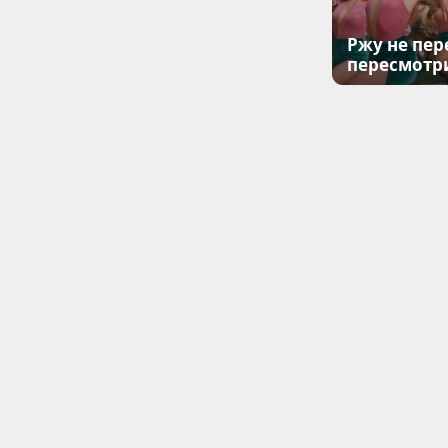
Ржу не пер
пересмотр