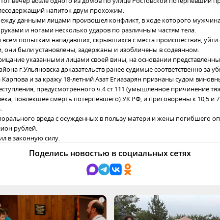
в тот вечер возле одного из домов по улице Ростовской потерпевший 
олесодержащий напиток двум прохожим.
между данными лицами произошел конфликт, в ходе которого мужчин
 руками и ногами несколько ударов по различным частям тела.
 всем попыткам нападавших, скрывшихся с места происшествия, уйти 
и, они были установлены, задержаны и изобличены в содеянном.
рицание указанными лицами своей вины, на основании представленн
йона г.Ульяновска доказательств ранее судимые соответственно за уб
а Карпова и за кражу 18-летний Азат Егиазарян признаны судом винов
ступления, предусмотренного ч.4 ст.111 (умышленное причинение тя
ека, повлекшее смерть потерпевшего) УК РФ, и приговорены к 10,5 и 
.
орального вреда с осужденных в пользу матери и жены погибшего о
лион рублей.
ил в законную силу.
Поделись новостью в социальных сетях
i