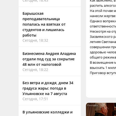
Сегодня, 18:43
Как выяснено, 
распить алког
На этой почве 
Барышская
нанесли жертве
преподавательница
Однако вопреки
попалась на взятках от
ответственност
студентов и лишилась
Несмотря на от
работы
Засвияжского ра
Сегодня, 18:32
летняя Светлан
совершении пре
здоровью челов
Бизнесмена Андрея Аладина
общего режима
отдали под суд за сокрытие
В возмещение м
48 млн от налоговой
взыскать 1 мил
Сегодня, 18:22
Приговор вступ
Без ветра и дождя, днем 34
градуса жары: погода в
Ульяновске на 7 августа
Сегодня, 17:51
В ульяновские колледжи и