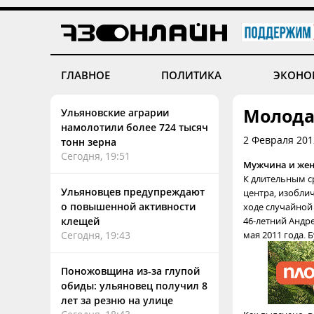
ГЛАВНОЕ
ПОЛИТИКА
ЭКОНО
Молода
Ульяновские аграрии
намолотили более 724 тысяч
2 Февраля 201
тонн зерна
Сегодня, 19:51
Мужчина и жен
К длительным с
Ульяновцев предупреждают
центра, изобли
о повышенной активности
ходе случайной
клещей
46-летний Андр
Сегодня, 19:43
мая 2011 года.
Поножовщина из-за глупой
обиды: ульяновец получил 8
лет за резню на улице