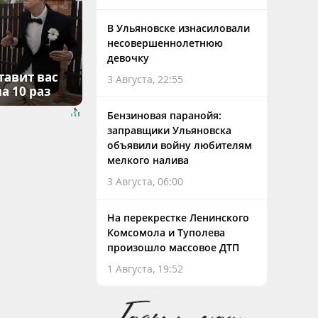
В Ульяновске изнасиловали
несовершеннолетнюю
девочку
тавит вас
3 Августа, 22:55
а 10 раз
Бензиновая паранойя:
заправщики Ульяновска
объявили войну любителям
мелкого налива
3 Августа, 06:00
На перекрестке Ленинского
Комсомола и Туполева
произошло массовое ДТП
1 Августа, 19:52