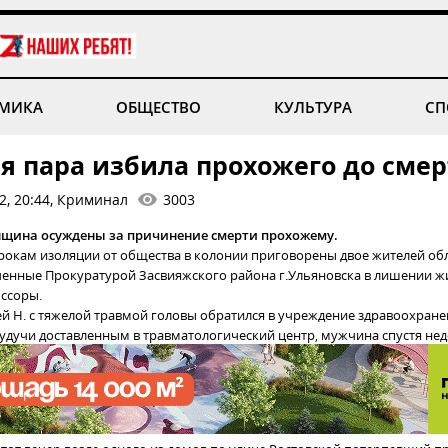
МИКА
ОБЩЕСТВО
КУЛЬТУРА
СП
я пара избила прохожего до сме
2, 20:44, Криминал
3003
щина осуждены за причинение смерти прохожему.
рокам изоляции от общества в колонии приговорены двое жителей об
ченные Прокуратурой Засвияжского района г.Ульяновска в лишении ж
 ссоры.
ей Н. с тяжелой травмой головы обратился в учреждение здравоохран
 Будучи доставленным в травматологический центр, мужчина спустя нед