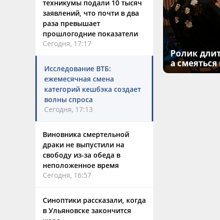
техникумы подали 10 тысяч
заявлений, что почти в два
раза превышает
прошлогодние показатели
Сегодня, 17:17
Ролик длит
а смеяться
Исследование ВТБ:
ежемесячная смена
категорий кешбэка создает
волны спроса
Сегодня, 17:13
Виновника смертельной
драки не выпустили на
свободу из-за обеда в
неположенное время
Сегодня, 16:57
Синоптики рассказали, когда
в Ульяновске закончится