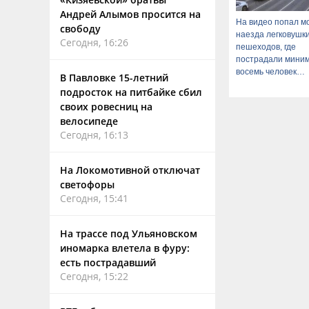
Андрей Алымов просится на
На видео попал м
свободу
наезда легковушк
Сегодня, 16:26
пешеходов, где
пострадали мини
восемь человек
В Павловке 15-летний
06/08/2026 – Ново
подросток на питбайке сбил
своих ровесниц на
велосипеде
Сегодня, 16:13
На Локомотивной отключат
светофоры
Сегодня, 15:41
На трассе под Ульяновском
иномарка влетела в фуру:
есть пострадавший
Сегодня, 15:22