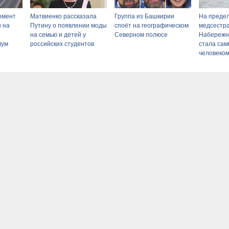
омент
Матвиенко рассказала
Группа из Башкирии
На предел
и на
Путину о появлении моды
споёт на географическом
медсестра
на семью и детей у
Северном полюсе
Набережн
мум
российских студентов
стала са
человеком
сти
06/08/202