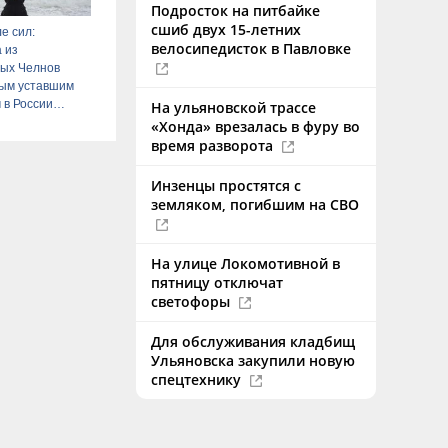
Подросток на питбайке
сшиб двух 15-летних
е сил:
велосипедисток в Павловке
 из
ых Челнов
мым уставшим
 в России
На ульяновской трассе
6 – Новости
«Хонда» врезалась в фуру во
время разворота
Инзенцы простятся с
земляком, погибшим на СВО
На улице Локомотивной в
пятницу отключат
светофоры
Для обслуживания кладбищ
Ульяновска закупили новую
спецтехнику