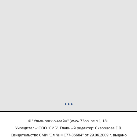
© "Ульяновск онлайн" (www.73online.ru), 18+
Учредитель: ООО "СИБ". Главный редактор: Скворцова Е.В.
Свидетельство СМИ "Эл № ФС77-36684" от 29.06.2009 г. выдано