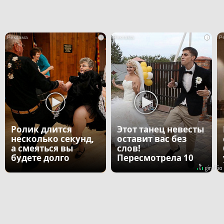
i
i
Ролик длится
Этот танец невесты
несколько секунд,
оставит вас без
а смеяться вы
слов!
будете долго
Пересмотрела 10
раз