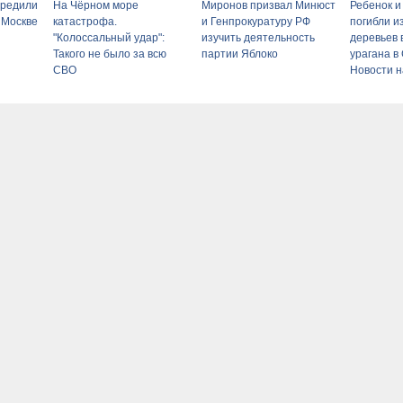
предили
На Чёрном море
Миронов призвал Минюст
Ребенок 
 Москве
катастрофа.
и Генпрокуратуру РФ
погибли и
"Колоссальный удар":
изучить деятельность
деревьев 
Такого не было за всю
партии Яблоко
урагана в
СВО
Новости н