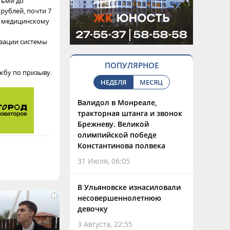
тьми до
 рублей, почти 7
ы медицинскому
изации системы
ПОПУЛЯРНОЕ
жбу по призыву.
НЕДЕЛЯ
МЕСЯЦ
Валидол в Монреале,
тракторная штанга и звонок
Брежневу. Великой
олимпийской победе
Константинова полвека
31 Июля, 06:05
В Ульяновске изнасиловали
i
несовершеннолетнюю
девочку
3 Августа, 22:55