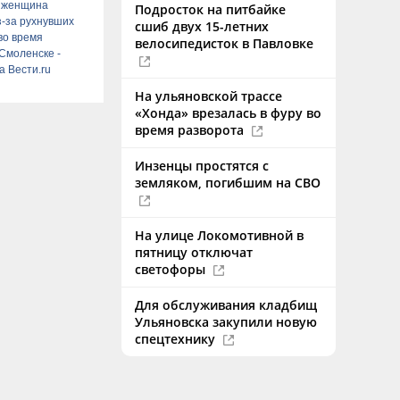
и женщина
Подросток на питбайке
з-за рухнувших
сшиб двух 15-летних
во время
велосипедисток в Павловке
 Смоленске -
а Вести.ru
На ульяновской трассе
«Хонда» врезалась в фуру во
время разворота
Инзенцы простятся с
земляком, погибшим на СВО
На улице Локомотивной в
пятницу отключат
светофоры
Для обслуживания кладбищ
Ульяновска закупили новую
спецтехнику