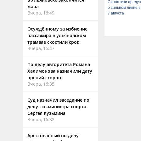
Синоптики преду
жара
о сильном ливне в
Вчера, 16:49
7 августа
Осуждённому за избиение
пассажира в ульяновском
трамвае скостили срок
Вчера, 16:47
По делу авторитета Романа
Халимонова назначили дату
прений сторон
Вчера, 16:35
Суд назначил заседание по
делу экс-министра спорта
Сергея Кузьмина
Вчера, 16:32
Арестованный по делу