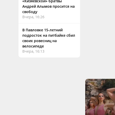
«Кизяевской» братвы
Андрей Алымов просится на
свободу
Вчера, 16:26
В Павловке 15-летний
подросток на питбайке сбил
своих ровесниц на
велосипеде
Вчера, 16:13