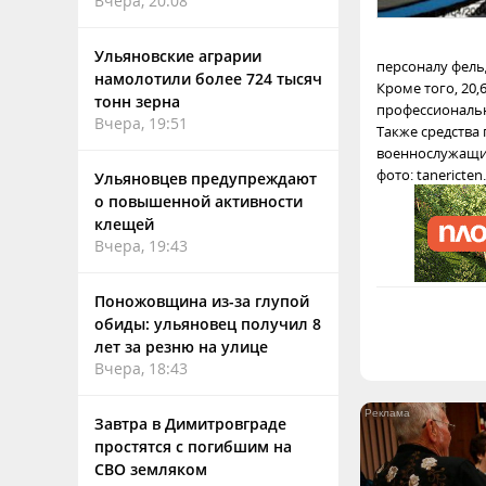
Вчера, 20:08
Ульяновские аграрии
персоналу фель
намолотили более 724 тысяч
Кроме того, 20
тонн зерна
профессиональн
Вчера, 19:51
Также средства
военнослужащих
фото: tanericte
Ульяновцев предупреждают
о повышенной активности
клещей
Вчера, 19:43
Поножовщина из-за глупой
обиды: ульяновец получил 8
лет за резню на улице
Вчера, 18:43
Завтра в Димитровграде
простятся с погибшим на
СВО земляком