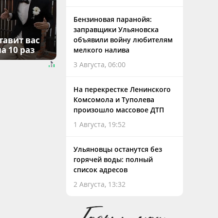
Бензиновая паранойя:
заправщики Ульяновска
тавит вас
объявили войну любителям
а 10 раз
мелкого налива
3 Августа, 06:00
На перекрестке Ленинского
Комсомола и Туполева
произошло массовое ДТП
1 Августа, 19:52
Ульяновцы останутся без
горячей воды: полный
список адресов
2 Августа, 13:32