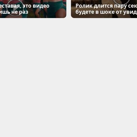
еставая, это видео
Ролик длится пару сек
ишь не раз
будете в шоке от уви