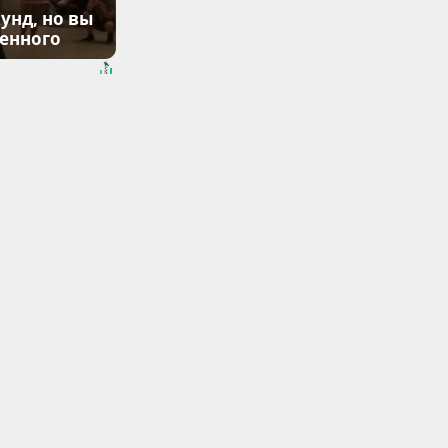
унд, но вы
денного