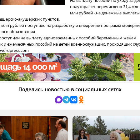
На выплату пособий по уходу за де
полутора лет перечислено 31,4 млн
млн рублей - на денежные выплат
дшерско-акушерских пунктов.
,6 млн рублей поступило на разработку и внедрение программ модерн
ого образования.
 поступили на выплату единовременных пособий беременным женам
 и ежемесячных пособий на детей военнослужащих, проходящих слу
n.wordpress.com
Поделись новостью в социальных сетях
i