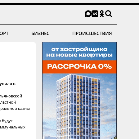
ОРТ
БИЗНЕС
ПРОИСШЕСТВИЯ
упило в
льяновской
бластной
еральной казны
в будут
оммунальных