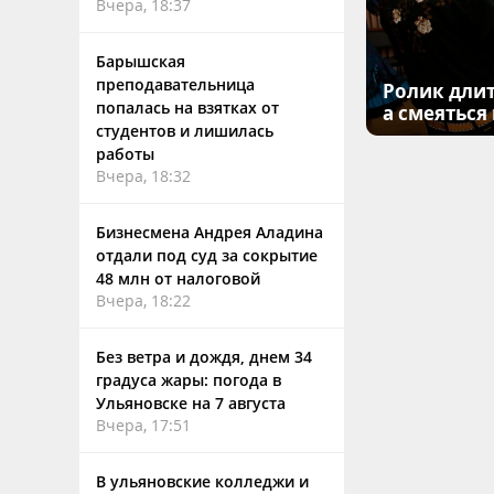
Вчера, 18:37
Барышская
преподавательница
Ролик длит
попалась на взятках от
а смеяться
студентов и лишилась
работы
Вчера, 18:32
Бизнесмена Андрея Аладина
отдали под суд за сокрытие
48 млн от налоговой
Вчера, 18:22
Без ветра и дождя, днем 34
градуса жары: погода в
Ульяновске на 7 августа
Вчера, 17:51
В ульяновские колледжи и