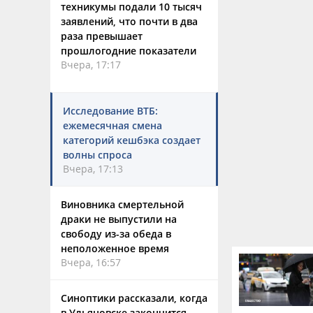
техникумы подали 10 тысяч
заявлений, что почти в два
раза превышает
прошлогодние показатели
Вчера, 17:17
Исследование ВТБ:
ежемесячная смена
категорий кешбэка создает
волны спроса
Вчера, 17:13
Виновника смертельной
драки не выпустили на
свободу из-за обеда в
неположенное время
Вчера, 16:57
Синоптики рассказали, когда
в Ульяновске закончится