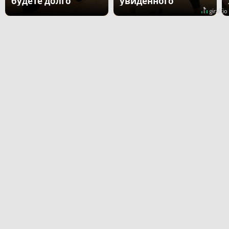
будете долго
увиденного