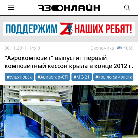
30.11.2011, 14:40
Экономика
4069
"Аэрокомпозит" выпустит первый
композитный кессон крыла в конце 2012 г.
#Ульяновск
#Авиастар-СП
#МС-21
#крыло самолета и