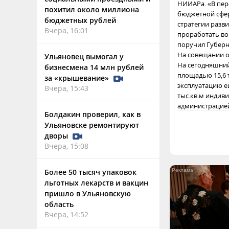
НИИАРа. «В пер
похитил около миллиона
бюджетной сфер
бюджетных рублей
стратегии разв
Вчера, 16:01
проработать во
поручил Губерн
На совещании о
Ульяновец вымогал у
На сегодняшний
бизнесмена 14 млн рублей
площадью 15,6 т
за «крышевание»
эксплуатацию е
Вчера, 15:43
тыс.кв.м индив
администрацией
Болдакин проверил, как в
Ульяновске ремонтируют
дворы
Вчера, 15:08
Более 50 тысяч упаковок
льготных лекарств и вакцин
пришло в Ульяновскую
область
Вчера, 14:52