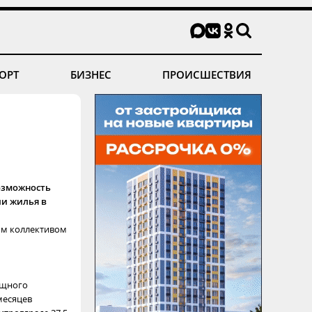
ОРТ
БИЗНЕС
ПРОИСШЕСТВИЯ
озможность
ии жилья в
ым коллективом
ищного
месяцев