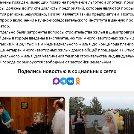
ечень граждан, имеющих право на получение льготной ипотеки, пом
ы, должны войти специалисты предприятий, которые являются прор
ития региона. Безусловно, НИИАР является таким предприятием. Поэто
прос о включении научно-исследовательского института в данную про
атор.
тдельно были затронуты вопросы строительства жилья в Димитровгра
 день в городе введены в эксплуатацию три многоквартирных жилых
ыс.кв.м и 24,1 тыс. кв.м индивидуального жилья. До конца года планир
ще четырех многоквартирных жилых домов общей площадью 11,8 тыс.к
идуального жилья. Для увеличения темпов строительства индивидуаль
 города формируются свободные от застройки земельные
Поделись новостью в социальных сетях
i