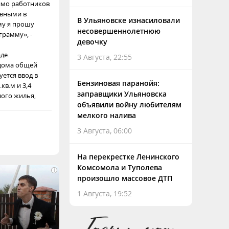
имо работников
ывными в
В Ульяновске изнасиловали
му я прошу
несовершеннолетнюю
грамму», -
девочку
де.
3 Августа, 22:55
 дома общей
уется ввод в
Бензиновая паранойя:
в.м и 3,4
заправщики Ульяновска
ного жилья,
объявили войну любителям
мелкого налива
3 Августа, 06:00
На перекрестке Ленинского
Комсомола и Туполева
i
произошло массовое ДТП
1 Августа, 19:52