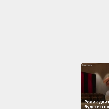
Ролик длит
будете в ш