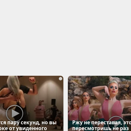
i
ся пару секунд, но вы
Ржу не переставая, эт
оке от увиденного
пересмотришь не раз