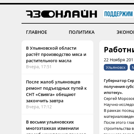
ГЛАВНОЕ
ПОЛИТИКА
ЭКОНО
Работн
В Ульяновской области
растёт производство мяса и
22 Ноября 201
растительного масла
Вчера, 17:51
Ульяновск
Губернатор Се
После жалоб ульяновцев
получения суб
ремонт подъездных путей к
ипотеку».
СНТ «Свияга» обещают
Сергей Морозов
закончить завтра
Научно-исследо
Вчера, 17:12
В рамках посещ
материаловеден
В восьми ульяновских
После этого гл
многоэтажках изменили
строительства 