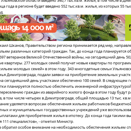
 Ульяновской области введено 340,7 тыс.кв.м. жилья, в том числе в Дим
онца года в регионе будет введено 552 тыс.кв.м. жилья, из которых 55 ты
д.
хаил Шканов, Правительством региона принимается ряд мер, направл
льем различных категорий граждан. Так, до конца года планируется о
97 ветеранов Великой Отечественной войны, на сегодняшний день 50
е квартиры. 277 молодых семей получат новые квартиры по програм
ильем молодых семей» в этом году. 343 многодетные семьи Ульяновск
емья Димитровграда, подали заявки на приобретение земельных участк
 на сегодняшний день участками обеспечено 100 семей. В следующем 
тки планируется полностью обеспечить инженерной инфраструктурой
ереселению граждан из аварийного жилого фонда в этом году будут 
, в том числе четырех в Димитровграде, общей площадью 13 тыс. кв.м
ние уделяется вопросам обеспечения жильем работников бюджетной
тных и муниципальных государственных учреждений уже воспользов
платами для приобретения жилья в ипотеку. До конца года такими в
 111 специалистов», - отметил Министр.
 обратил особое внимание на необходимость обеспечения жильем сп