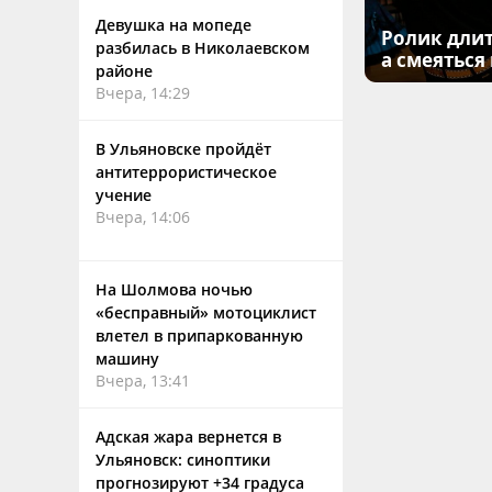
Девушка на мопеде
Ролик длит
разбилась в Николаевском
а смеяться
районе
Вчера, 14:29
В Ульяновске пройдёт
антитеррористическое
учение
Вчера, 14:06
На Шолмова ночью
«бесправный» мотоциклист
влетел в припаркованную
машину
Вчера, 13:41
Адская жара вернется в
Ульяновск: синоптики
прогнозируют +34 градуса