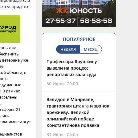
итровграде 37,5
с.кв.м. придется
ПОПУЛЯРНОЕ
енных на
НЕДЕЛЯ
МЕСЯЦ
беспечить
2 ветерана уже
Профессора Ярушкину
ме
вывели на процесс:
ой области, в
репортаж из зала суда
ов в
30 Июля, 20:00
году данные
. В рамках
расселены
Валидол в Монреале,
.
тракторная штанга и звонок
 сферы. 21
Брежневу. Великой
ались
олимпийской победе
ыплатами смогут
Константинова полвека
ециалистов
31 Июля, 06:05