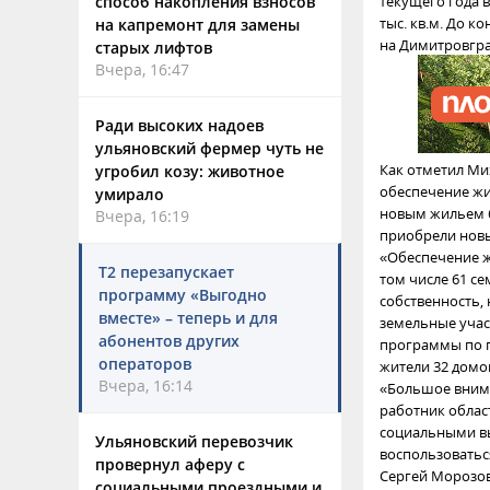
способ накопления взносов
текущего года в
тыс. кв.м. До к
на капремонт для замены
на Димитровгра
старых лифтов
Вчера, 16:47
Ради высоких надоев
ульяновский фермер чуть не
Как отметил Ми
угробил козу: животное
обеспечение жи
умирало
новым жильем 6
Вчера, 16:19
приобрели новы
«Обеспечение ж
Т2 перезапускает
том числе 61 с
программу «Выгодно
собственность,
вместе» – теперь и для
земельные учас
абонентов других
программы по п
операторов
жители 32 домов
Вчера, 16:14
«Большое внима
работник облас
социальными вы
Ульяновский перевозчик
воспользоваться
провернул аферу с
Сергей Морозов
социальными проездными и