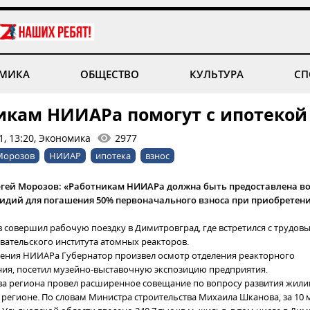
МИКА
ОБЩЕСТВО
КУЛЬТУРА
СП
икам НИИАРа помогут с ипотекой
1, 13:20, Экономика
2977
Морозов
НИИАР
ипотека
взнос
ргей Морозов: «Работникам НИИАРа должна быть предоставлена в
сидий для погашения 50% первоначального взноса при приобретен
 совершил рабочую поездку в Димитровград, где встретился с трудов
вательского института атомных реакторов.
ения НИИАРа Губернатор произвел осмотр отделения реакторного
ия, посетил музейно-выставочную экспозицию предприятия.
ава региона провел расширенное совещание по вопросу развития жил
в регионе. По словам Министра строительства Михаила Шканова, за 10 