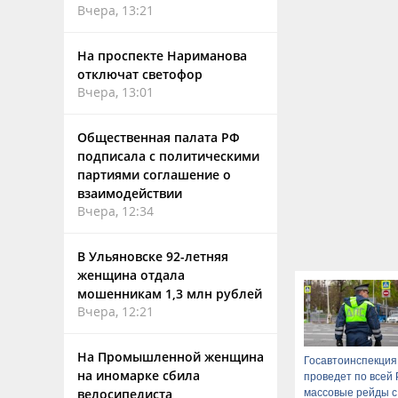
Вчера, 13:21
На проспекте Нариманова
отключат светофор
Вчера, 13:01
Общественная палата РФ
подписала с политическими
партиями соглашение о
взаимодействии
Вчера, 12:34
В Ульяновске 92-летняя
женщина отдала
мошенникам 1,3 млн рублей
Вчера, 12:21
На Промышленной женщина
Госавтоинспекция
на иномарке сбила
проведет по всей 
велосипедиста
массовые рейды с