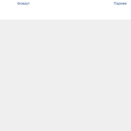
блэкаут
Париже