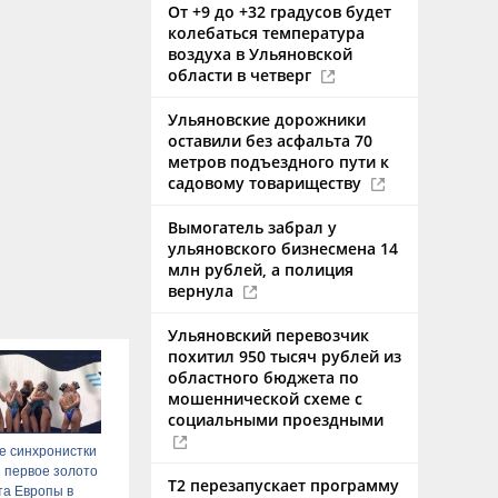
От +9 до +32 градусов будет
колебаться температура
воздуха в Ульяновской
области в четверг
Ульяновские дорожники
оставили без асфальта 70
метров подъездного пути к
садовому товариществу
Вымогатель забрал у
ульяновского бизнесмена 14
млн рублей, а полиция
вернула
Ульяновский перевозчик
похитил 950 тысяч рублей из
областного бюджета по
мошеннической схеме с
социальными проездными
е синхронистки
 первое золото
Т2 перезапускает программу
та Европы в