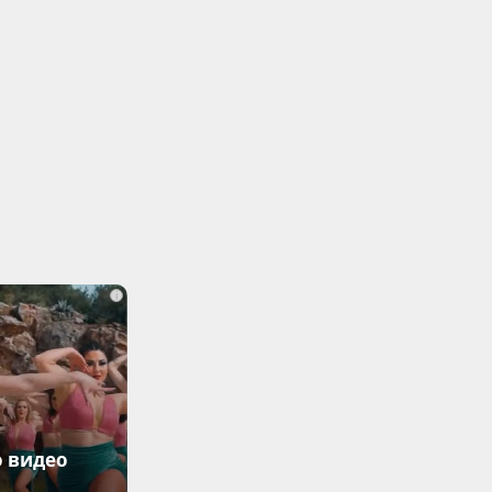
i
о видео