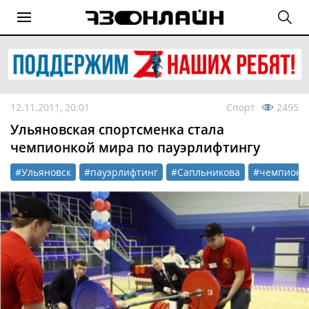
12.11.2011, 20:01
Спорт
2495
Ульяновская спортсменка стала
чемпионкой мира по пауэрлифтингу
#Ульяновск
#пауэрлифтинг
#Сапльникова
#чемпионк