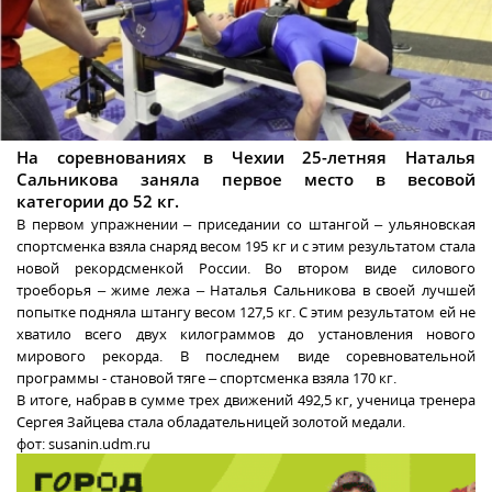
Hа соревнованиях в Чехии 25-летняя Наталья
Сальникова заняла первое место в весовой
категории до 52 кг.
В первом упражнении – приседании со штангой – ульяновская
спортсменка взяла снаряд весом 195 кг и с этим результатом стала
новой рекордсменкой России. Во втором виде силового
троеборья – жиме лежа – Наталья Сальникова в своей лучшей
попытке подняла штангу весом 127,5 кг. С этим результатом ей не
хватило всего двух килограммов до установления нового
мирового рекорда. В последнем виде соревновательной
программы - становой тяге – спортсменка взяла 170 кг.
В итоге, набрав в сумме трех движений 492,5 кг, ученица тренера
Сергея Зайцева стала обладательницей золотой медали.
фот: susanin.udm.ru