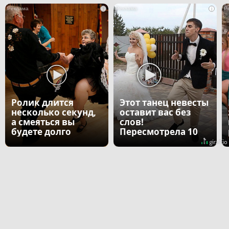
i
i
Ролик длится
Этот танец невесты
несколько секунд,
оставит вас без
а смеяться вы
слов!
будете долго
Пересмотрела 10
раз