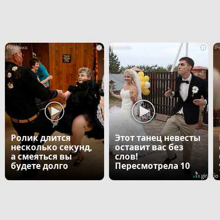
i
i
Ролик длится
Этот танец невесты
несколько секунд,
оставит вас без
а смеяться вы
слов!
будете долго
Пересмотрела 10
раз