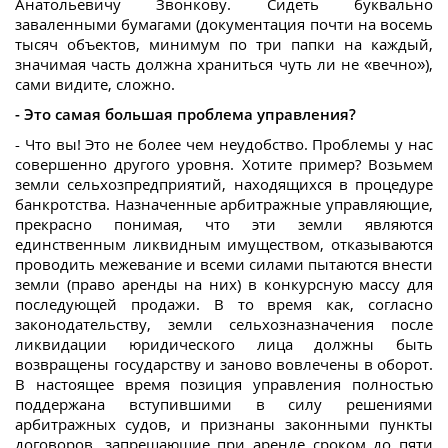
Анатольевичу Звонкову. Сидеть буквально
заваленными бумагами (документация почти на восемь
тысяч объектов, минимум по три папки на каждый,
значимая часть должна храниться чуть ли не «вечно»),
сами видите, сложно.
- Это самая большая проблема управления?
- Что вы! Это не более чем неудобство. Проблемы у нас
совершенно другого уровня. Хотите пример? Возьмем
земли сельхозпредприятий, находящихся в процедуре
банкротства. Назначенные арбитражные управляющие,
прекрасно понимая, что эти земли являются
единственным ликвидным имуществом, отказываются
проводить межевание и всеми силами пытаются внести
земли (право аренды на них) в конкурсную массу для
последующей продажи. В то время как, согласно
законодательству, земли сельхозназначения после
ликвидации юридического лица должны быть
возвращены государству и заново вовлечены в оборот.
В настоящее время позиция управления полностью
поддержана вступившими в силу решениями
арбитражных судов, и признаны законными пункты
договоров, запрещающие при аренде сроком до пяти