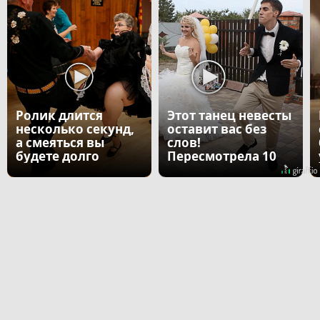
Ролик длится
Этот танец невесты
несколько секунд,
оставит вас без
а смеяться вы
слов!
будете долго
Пересмотрела 10
раз