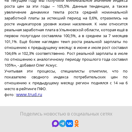
«В текущем году мы получили минимальное значение индекса
роста цен за эти годы – 105,5%. Данные тенденции, а также
увеличение динамики темпа роста средней номинальной
заработной платы за истекший период на 0,6%, отразились на
росте индикаторов уровня жизни населения. К ним относится
реальная заработная плата в Ульяновской области, которая ещё в
первом полугодии составляла 100,5%, а в среднем за 7 месяцев
101,1%. Ещё более нагляден темп роста реальной зарплаты по
отношению к предыдущему месяцу: в июне и июле рост составил
104,6% и 102,3% соответственно. Рост реальной зарплаты в июле
по отношению к аналогичному периоду прошлого года составил
105%», - добавил Олег Асмус.
Учитывая эти процессы, специалисты отметили, что по
показателю сводного индекса потребительских цен по
отношению к предыдущему месяцу регион поднялся с 14 на 6
место в рейтинге ПФО.
www.trud.ru
фото :
Поделись новостью в социальных сетях