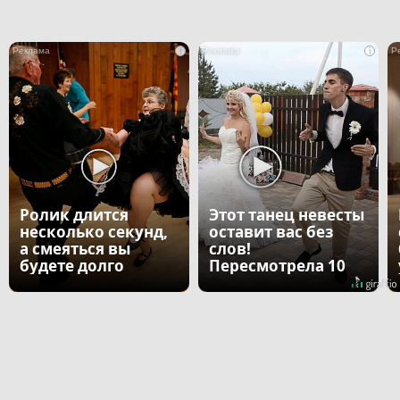
i
i
Ролик длится
Этот танец невесты
несколько секунд,
оставит вас без
а смеяться вы
слов!
будете долго
Пересмотрела 10
раз