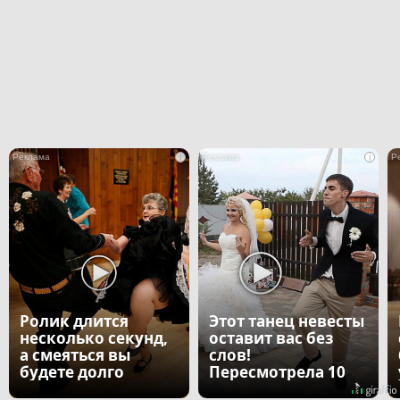
i
i
Ролик длится
Этот танец невесты
несколько секунд,
оставит вас без
а смеяться вы
слов!
будете долго
Пересмотрела 10
раз