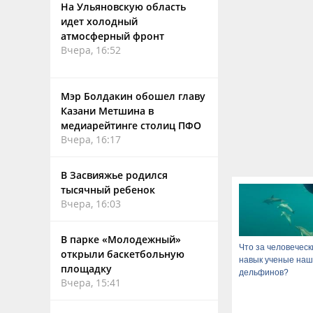
На Ульяновскую область
идет холодный
атмосферный фронт
Вчера, 16:52
Мэр Болдакин обошел главу
Казани Метшина в
медиарейтинге столиц ПФО
Вчера, 16:17
В Засвияжье родился
тысячный ребенок
Вчера, 16:03
В парке «Молодежный»
Что за человеческ
открыли баскетбольную
навык ученые наш
площадку
дельфинов?
Вчера, 15:41