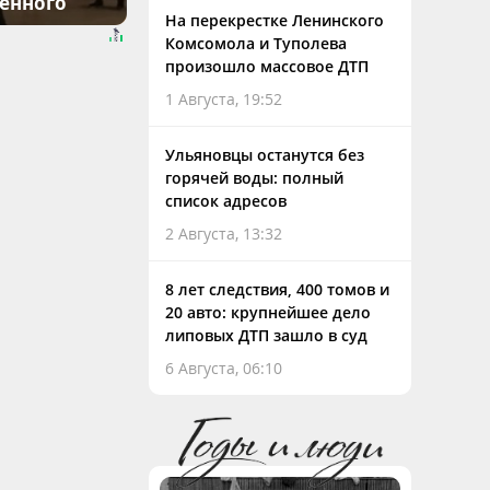
денного
На перекрестке Ленинского
Комсомола и Туполева
произошло массовое ДТП
1 Августа, 19:52
Ульяновцы останутся без
горячей воды: полный
список адресов
2 Августа, 13:32
8 лет следствия, 400 томов и
20 авто: крупнейшее дело
липовых ДТП зашло в суд
6 Августа, 06:10