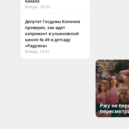
канала
Вчера, 14:20
Депутат Госдумы Кононов
проверил, как идет
капремонт в ульяновской
школе № 49 и детсаду
«Радужка»
Вчера, 14:01
Ржу не пер
пересмотр