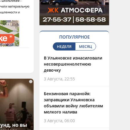
ь школьникам -
лучили материальную
мышленности и
ПОПУЛЯРНОЕ
НЕДЕЛЯ
МЕСЯЦ
В Ульяновске изнасиловали
несовершеннолетнюю
девочку
3 Августа, 22:55
i
Бензиновая паранойя:
заправщики Ульяновска
объявили войну любителям
мелкого налива
3 Августа, 06:00
унд, но вы