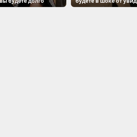
 вы будете долго
будете в шоке от уви