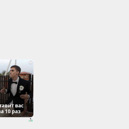
i
тавит вас
а 10 раз