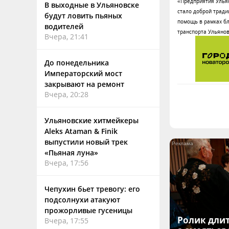
«Предприятия Ульян
В выходные в Ульяновске
стало доброй тради
будут ловить пьяных
помощь в рамках бл
водителей
транспорта Ульянов
Вчера, 21:41
До понедельника
Императорский мост
закрывают на ремонт
Вчера, 20:28
Ульяновские хитмейкеры
Aleks Ataman & Finik
выпустили новый трек
«Пьяная луна»
Вчера, 17:56
Чепухин бьет тревогу: его
подсолнухи атакуют
прожорливые гусеницы
Ролик длит
Вчера, 17:55