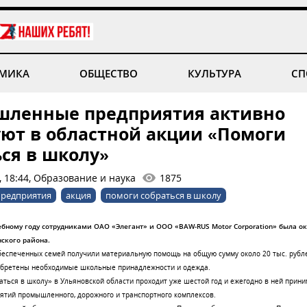
МИКА
ОБЩЕСТВО
КУЛЬТУРА
СП
ленные предприятия активно
уют в областной акции «Помоги
ься в школу»
, 18:44, Образование и наука
1875
предприятия
акция
помоги собраться в школу
чебному году сотрудниками ОАО «Элегант» и ООО «BAW-RUS Motor Corporation» была о
ского района.
беспеченных семей получили материальную помощь на общую сумму около 20 тыс. рубл
обретены необходимые школьные принадлежности и одежда.
аться в школу» в Ульяновской области проходит уже шестой год и ежегодно в ней прин
ятий промышленного, дорожного и транспортного комплексов.