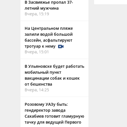
В Засвияжье пропал 37-
летний мужчина
Вчера, 15:19
На Центральном пляже
залили водой большой
бассейн, асфальтируют
тротуар к нему
Вчера, 15:01
В Ульяновске будет работать
мобильный пункт
вакцинации собак и кошек
от бешенства
Вчера, 14:25
Розовому УАЗу быть:
гендиректор завода
Сахабиев готовит гламурную
тачку для ведущей Первого