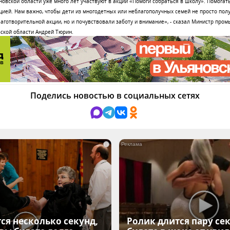
овской области уже много лет участвуют в акции «Помоги собраться в школу». Помогат
цией. Нам важно, чтобы дети из многодетных или неблагополучных семей не просто по
аготворительной акции, но и почувствовали заботу и внимание», - сказал Министр про
ской области Андрей Тюрин.
Поделись новостью в социальных сетях
i
ся несколько секунд,
Ролик длится пару сек