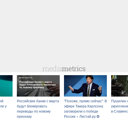
ий
Российские банки с марта
"Похоже, прямо сейчас": В
Пушилин 
ли у
будут блокировать
эфире Такера Карлсона
укреплен
переводы по новому
заговорили о победе
в Славянс
признаку
России ⋆ Листай.ру ✪