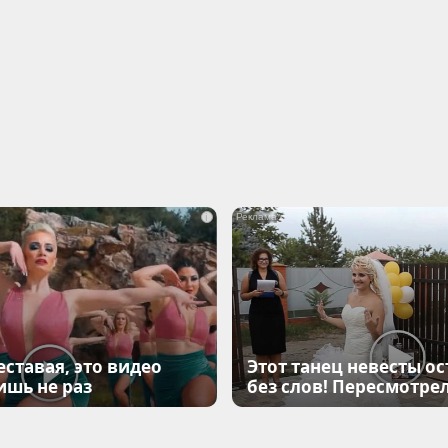
i
еставая, это видео
Этот танец невесты ос
ишь не раз
без слов! Пересмотрел