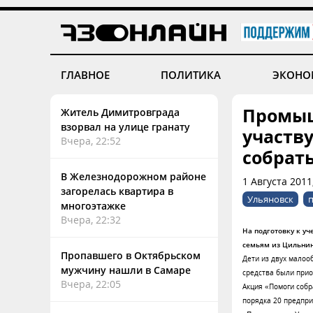
ГЛАВНОЕ
ПОЛИТИКА
ЭКОНО
Промыш
Житель Димитровграда
взорвал на улице гранату
участв
Вчера, 22:52
собрат
В Железнодорожном районе
1 Августа 2011
загорелась квартира в
Ульяновск
многоэтажке
Вчера, 22:32
На подготовку к у
семьям из Цильнин
Пропавшего в Октябрьском
Дети из двух малоо
мужчину нашли в Самаре
средства были при
Вчера, 22:05
Акция «Помоги собр
порядка 20 предпри