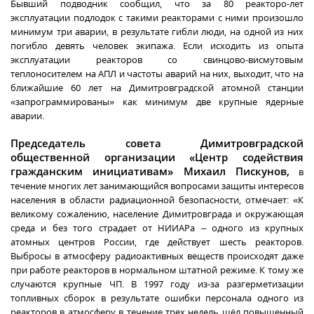
Бывший подводник сообщил, что за 80 реакторо-лет
эксплуатации подлодок с такими реакторами с ними произошло
минимум три аварии, в результате гибли люди, на одной из них
погибло девять человек экипажа. Если исходить из опыта
эксплуатации реакторов со свинцово-висмутовым
теплоносителем на АПЛ и частоты аварий на них, выходит, что на
ближайшие 60 лет на Димитровградской атомной станции
«запрограммированы» как минимум две крупные ядерные
аварии.
Председатель совета Димитровградской
общественной организации «Центр содействия
гражданским инициативам» Михаил Пискунов,
в
течение многих лет занимающийся вопросами защиты интересов
населения в области радиационной безопасности, отмечает: «К
великому сожалению, население Димитровграда и окружающая
среда и без того страдает от НИИАРа – одного из крупных
атомных центров России, где действует шесть реакторов.
Выбросы в атмосферу радиоактивных веществ происходят даже
при работе реакторов в нормальном штатной режиме. К тому же
случаются крупные ЧП. В 1997 году из-за разгерметизации
топливных сборок в результате ошибки персонала одного из
реакторов в атмосферу в течение трех недель шёл повышенный