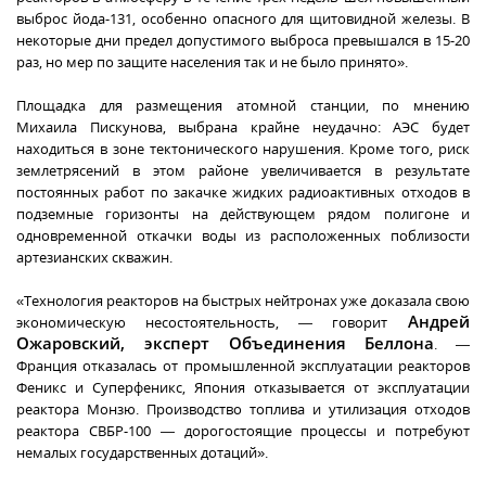
выброс йода-131, особенно опасного для щитовидной железы. В
некоторые дни предел допустимого выброса превышался в 15-20
раз, но мер по защите населения так и не было принято».
Площадка для размещения атомной станции, по мнению
Михаила Пискунова, выбрана крайне неудачно: АЭС будет
находиться в зоне тектонического нарушения. Кроме того, риск
землетрясений в этом районе увеличивается в результате
постоянных работ по закачке жидких радиоактивных отходов в
подземные горизонты на действующем рядом полигоне и
одновременной откачки воды из расположенных поблизости
артезианских скважин.
«Технология реакторов на быстрых нейтронах уже доказала свою
Андрей
экономическую несостоятельность, — говорит
Ожаровский, эксперт Объединения Беллона
. —
Франция отказалась от промышленной эксплуатации реакторов
Феникс и Суперфеникс, Япония отказывается от эксплуатации
реактора Монзю. Производство топлива и утилизация отходов
реактора СВБР-100 — дорогостоящие процессы и потребуют
немалых государственных дотаций».