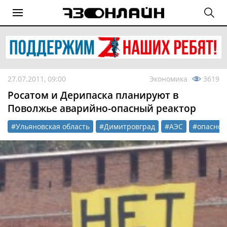
27.07.2011, 09:00
Экономика
3619
Росатом и Дерипаска планируют в
Поволжье аварийно-опасный реактор
#Ульяновская область
#Димитровград
#АЭС
#опаснос