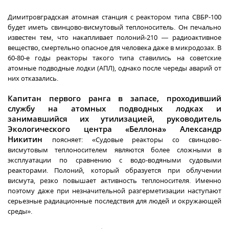
Димитровградская атомная станция с реактором типа СВБР-100
будет иметь свинцово-висмутовый теплоноситель. Он печально
известен тем, что накапливает полоний-210 — радиоактивное
вещество, смертельно опасное для человека даже в микродозах. В
60-80-е годы реакторы такого типа ставились на советские
атомные подводные лодки (АПЛ), однако после череды аварий от
них отказались.
Капитан первого ранга в запасе, проходивший
службу на атомных подводных лодках и
занимавшийся их утилизацией, руководитель
Экологического центра «Беллона» Александр
Никитин
поясняет: «Судовые реакторы со свинцово-
висмутовым теплоносителем являются более сложными в
эксплуатации по сравнению с водо-водяными судовыми
реакторами. Полоний, который образуется при облучении
висмута, резко повышает активность теплоносителя. Именно
поэтому даже при незначительной разгерметизации наступают
серьезные радиационные последствия для людей и окружающей
среды».