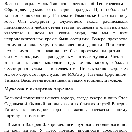
Валера и играл мало. Так что в легенде об Георгиевском и
Образцове, думаю есть зерно правды. При небольшой
занятости поклонниц у Гатаева в Ульяновске было как ни у
кого. Они дежурили у служебного входа, расписывали
признаниями в любви стены театра, подьезда и коммунальной
квартиры в доме на улице Мира, где мы с ним
непродолжительное время были соседями. Валера прекрасно
понимал и знал меру своим внешним данным. При своей
неотразимости он никогда не был простым, напротив —
этаким холодным и рассудочным интеллектуалом. Читал и
знал он в свои молодые годы очень много, обладал
бесспорным умом и интеллектом. Не случайно ведь без
малого сорок лет прослужил во МХАте у Татьяны Дорониной.
Татьяна Васильевна всегда ценила таких отборных мужиков...
Мужская и актерская харизма
Большой поклонник нашего города, звезда театра и кино Стас
Садальский, бывший одним из самых близких друзей Валерия
Гатаева в последние годы его жизни, рассказал нашему
порталу по телефону:
- В жизни Валерия Закировича все случилось вполне логично,
на мой взгляд. У него, помимо внешности абсолютного