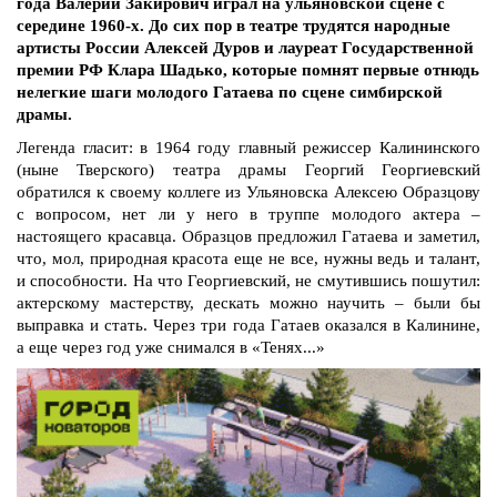
года Валерий Закирович играл на ульяновской сцене с
середине 1960-х. До сих пор в театре трудятся народные
артисты России Алексей Дуров и лауреат Государственной
премии РФ Клара Шадько, которые помнят первые отнюдь
нелегкие шаги молодого Гатаева по сцене симбирской
драмы.
Легенда гласит: в 1964 году главный режиссер Калининского
(ныне Тверского) театра драмы Георгий Георгиевский
обратился к своему коллеге из Ульяновска Алексею Образцову
с вопросом, нет ли у него в труппе молодого актера –
настоящего красавца. Образцов предложил Гатаева и заметил,
что, мол, природная красота еще не все, нужны ведь и талант,
и способности. На что Георгиевский, не смутившись пошутил:
актерскому мастерству, дескать можно научить – были бы
выправка и стать. Через три года Гатаев оказался в Калинине,
а еще через год уже снимался в «Тенях...»