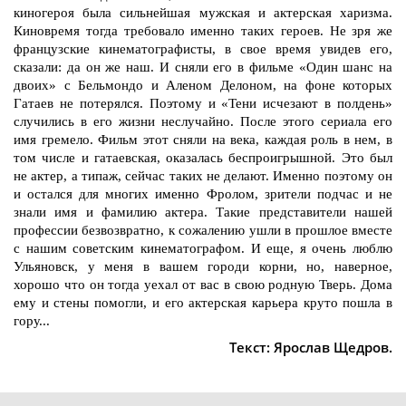
киногероя была сильнейшая мужская и актерская харизма.
Киновремя тогда требовало именно таких героев. Не зря же
французские кинематографисты, в свое время увидев его,
сказали: да он же наш. И сняли его в фильме «Один шанс на
двоих» с Бельмондо и Аленом Делоном, на фоне которых
Гатаев не потерялся. Поэтому и «Тени исчезают в полдень»
случились в его жизни неслучайно. После этого сериала его
имя гремело. Фильм этот сняли на века, каждая роль в нем, в
том числе и гатаевская, оказалась беспроигрышной. Это был
не актер, а типаж, сейчас таких не делают. Именно поэтому он
и остался для многих именно Фролом, зрители подчас и не
знали имя и фамилию актера. Такие представители нашей
профессии безвозвратно, к сожалению ушли в прошлое вместе
с нашим советским кинематографом. И еще, я очень люблю
Ульяновск, у меня в вашем городи корни, но, наверное,
хорошо что он тогда уехал от вас в свою родную Тверь. Дома
ему и стены помогли, и его актерская карьера круто пошла в
гору...
Текст: Ярослав Щедров.