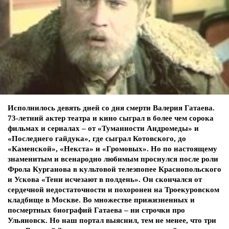
Исполнилось девять дней со дня смерти Валерия Гатаева.
73-летний актер театра и кино сыграл в более чем сорока
фильмах и сериалах – от «Туманности Андромеды» и
«Последнего гайдука», где сыграл Котовского, до
«Каменской», «Некста» и «Громовых». Но по настоящему
знаменитым и всенародно любимым проснулся после роли
Фрола Курганова в культовой телеэпопее Краснопольского
и Ускова «Тени исчезают в полдень». Он скончался от
сердечной недостаточности и похоронен на Троекуровском
кладбище в Москве. Во множестве прижизненных и
посмертных биографий Гатаева – ни строчки про
Ульяновск. Но наш портал выяснил, тем не менее, что три