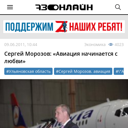
09.06.2011, 10:44
Экономика
4023
Сергей Морозов: «Авиация начинается с
любви»
#Ульяновская область
#Сергей Морозов. авиация
#\"Ав