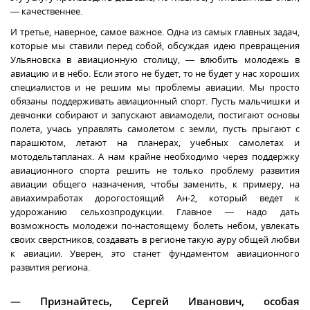
— качественнее.
И третье, наверное, самое важное. Одна из самых главных задач,
которые мы ставили перед собой, обсуждая идею превращения
Ульяновска в авиационную столицу, — влюбить молодежь в
авиацию и в небо. Если этого не будет, то не будет у нас хороших
специалистов и не решим мы проблемы авиации. Мы просто
обязаны поддерживать авиационный спорт. Пусть мальчишки и
девчонки собирают и запускают авиамодели, постигают основы
полета, учась управлять самолетом с земли, пусть прыгают с
парашютом, летают на планерах, учебных самолетах и
мотодельтапланах. А нам крайне необходимо через поддержку
авиационного спорта решить не только проблему развития
авиации общего назначения, чтобы заменить, к примеру, на
авиахимработах дорогостоящий Ан-2, который ведет к
удорожанию сельхозпродукции. Главное — надо дать
возможность молодежи по-настоящему болеть небом, увлекать
своих сверстников, создавать в регионе такую ауру общей любви
к авиации. Уверен, это станет фундаментом авиационного
развития региона.
— Признайтесь, Сергей Иванович, особая