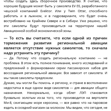
чтобы создать здесь сборочное производство. Я считаю, что
хорошее будущее может быть у самолета EV-55, разработанного
чешской компанией Evektor. Или у Twin Otter, способного
работать и в лыжном, и в гидроварианте, что будет очень
востребовано на Крайнем Севере и в Сибири. Уже решено, что
эти самолеты будут производиться на территории нашей
Авиационной особой экономической зоны.
— То есть вы считаете, что если одной из причин
торможения развития региональной авиации
является отсутствие нужных самолетов, то сначала
надо устранить эту причину?
— Да. Потому что создать региональную компанию — не
проблема. В этом есть полное понимание, много исследований и
предложений о формировании серии пассажирских хабов для
воссоздания региональной авиации. Все зависит от самолета. И
мы такие самолеты предложим.
Думаю, мы могли бы помочь и региону, и стране в восполнении
недостатка в еще одном виде самолетов — для авиации общего
назначения. Ненормально, когда облет ЛЭП становится
буквально золотым из-за того, что производится на вертолете
Ми-8, сжигающем море керосина, — все равно что на паровозе
ездить в соседний магазин за молоком. Мы видим, что сегодня, не