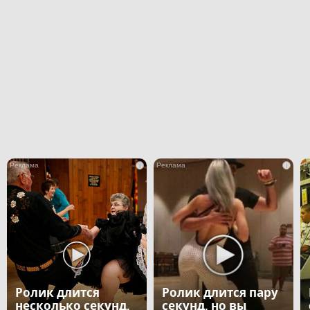
i
i
Ролик длится
Ролик длится пару
несколько секунд,
секунд, но вы