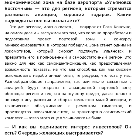
экономическая зона на базе аэропорта «Ульяновск
Восточный» — это для региона, который стремится
развивать авиацию, хороший подарок. Какие
надежды на нее вы возлагаете?
— Это для региона, можно сказать, — подарок от Бога. Конечно,
на самом деле мы заслужили это тем, что хорошо проработали и
подготовили проект портовой зоны к конкурсу
Минэкономразвития, в котором победили. Зона станет одним из
локомотивов, который сможет подтянуть Ульяновск и
превратить его в полноценный и самодостаточный регион. Это
важно для нас как самоидентификация, как предоставленная
возможность показать, на что мы способны, как мы сможем
использовать наработанный опыт, те ресурсы, что есть у нас.
Разнообразнейшие направления, так или иначе связанные с
авиацией, будут открыты в авиационной портовой зоне,
обогащая регион и тех, кто на эту зону придет, давая толчок к
новому этапу развития: и сборка самолетов малой авиации, и
техническое обслуживание с ремонтом самолетов, и
производство авиакомпонентов, и транспортно-логистический
комплекс — всего этого еще в Ульяновске не было.
— И как вы оцениваете интерес инвесторов? Он
есть? Очередь желающих выстраивается?