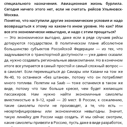
специального назначения. Авиационная жизнь бурлила.
Сегодня ничего этого нет, если не считать рейсов Ульяновск-
Москва.
Понятно, что наступили другие экономические условия и надо
возвращаться к этому на каком-то ином уровне. Но как? Или
все это экономически невыгодно, и надо с этим прощаться?
— Это экономически выгодно, даже если в ряде случаев рейсы
дотируются государством. В политическом плане абсолютное
большинство субъектов Российской Федерации — из тех, что
задумываются о транспортной доступности — уже давно сказали:
да, нужно создавать региональные авиакомпании. Но в конечном
итоге все упирается в самый простой и самый сложный вопрос —
в самолет. Если перемещаться до Самары или Казани на том же
Як-40, то останемся «без штанов», потому что он потребляет
много топлива. Полетим на Saab — тоже останемся в таком же
виде, потому что там больше кресел, чем будет желающих
пассажиров. Нам нужно найти экономичные самолеты
вместимостью в 9–12, край — 20 мест. В России, к сожалению,
такие самолеты почти не производят, а те, что есть —
несертифицированы или экономически невыгодны. Значит,
такую линейку для России надо создать. И мы сейчас смотрим,
какие самолеты привезти в Россию, пусть даже в виде разработок,