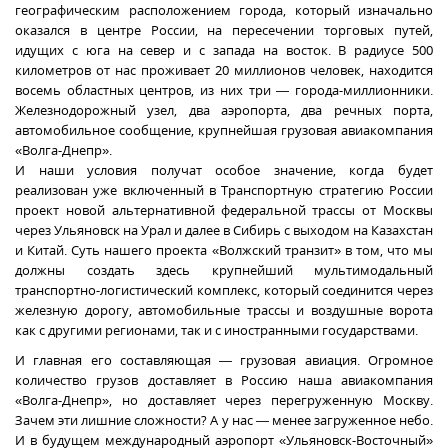
географическим расположением города, который изначально
оказался в центре России, на пересечении торговых путей,
идущих с юга на север и с запада на восток. В радиусе 500
километров от нас проживает 20 миллионов человек, находится
восемь областных центров, из них три — города-миллионники.
Железнодорожный узел, два аэропорта, два речных порта,
автомобильное сообщение, крупнейшая грузовая авиакомпания
«Волга-Днепр».
И наши условия получат особое значение, когда будет
реализован уже включенный в Транспортную стратегию России
проект новой альтернативной федеральной трассы от Москвы
через Ульяновск на Урал и далее в Сибирь с выходом на Казахстан
и Китай. Суть нашего проекта «Волжский транзит» в том, что мы
должны создать здесь крупнейший мультимодальный
транспортно-логистический комплекс, который соединится через
железную дорогу, автомобильные трассы и воздушные ворота
как с другими регионами, так и с иностранными государствами.
И главная его составляющая — грузовая авиация. Огромное
количество грузов доставляет в Россию наша авиакомпания
«Волга-Днепр», но доставляет через перегруженную Москву.
Зачем эти лишние сложности? А у нас — менее загруженное небо.
И в будущем международный аэропорт «Ульяновск-Восточный»