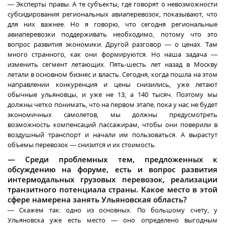
— Эксперты правы. А те субъекты, где говорят о невозможности
субсидирования региональных авиаперевозок, показывают, что
для них важнее. Но я говорю, что сегодня региональные
авиаперевозки поддерживать необходимо, потому что это
вопрос развития экономики. Другой разговор — о ценах. Там
много странного, как они формируются. Но наша задача —
изменить сегмент летающих. Пять-шесть лет назад в Москву
летали в основном бизнес и власть. Сегодня, когда пошла на этом
направлении конкуренция и цены снизились, уже летают
обычные ульяновцы, и уже не 13, а 140 тысяч. Поэтому мы
должны четко понимать, что на первом этапе, пока у нас не будет
экономичных самолетов, мы должны предусмотреть
возможность компенсаций пассажирам, чтобы они поверили в
воздушный транспорт и начали им пользоваться. А вырастут
объемы перевозок — снизится и их стоимость.
— Среди проблемных тем, предложенных к
обсуждению на форуме, есть и вопрос развития
интермодальных грузовых перевозок, реализации
транзитного потенциала страны. Какое место в этой
сфере намерена занять Ульяновская область?
— Скажем так: одно из основных. По большому счету, у
Ульяновска уже есть место — оно определено выгодным