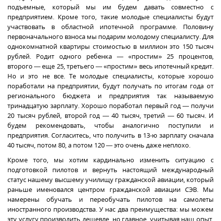
подъемные, который мы им будем давать совместно с
предприятием. Кроме того, такие молодые специалисты будут
участвовать в областной ипотечной программе. Половину
первоначального взноса мы подарим молодому специалисту. Для
однокомнатной квартиры стоимостью в миллион это 150 тысяч
рублей. Родит одного ребенка — «простим» 25 процентов,
второго — еще 25, третьего — «простим» весь ипотечный кредит.
Но и это не все. Те молодые специалисты, которые хорошо
поработали на предприятии, будут получать по итогам года от
регионального бюджета и предприятия так называемую
тринадцатую зарплату. Хорошо поработал первый год — получи
20 тысяч рублей, второй год — 40 тысяч, третий — 60 тысяч. И
будем рекомендовать, чтобы аналогично поступили и
предприятия. Согласитесь, что получить в 13-ю зарплату сначала
40 тысяч, потом 80, а потом 120 — это очень даже неплохо.
Кроме того, мы хотим кардинально изменить ситуацию с
подготовкой пилотов и вернуть настоящий международный
статус нашему высшему училищу гражданской авиации, который
раньше именовался центром гражданской авиации СЭВ. Мы
намерены обучать и переобучать пилотов на самолеты
иностранного производства. У нас два преимущества: мы можем
эту услугу производить дешевле, но главное, учитывая наш опыт,