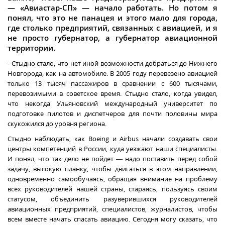
— «Авиастар-СП» — начало работать. Но потом я
понял, что это не панацея и этого мало для города,
где столько предприятий, связанных с авиацией, и я
не просто губернатор, а губернатор авиационной
территории.
- Стыдно стало, что нет иной возможности добраться до Нижнего
Новгорода, как на автомобиле. В 2005 году перевезено авиацией
только 13 тысяч пассажиров в сравнении с 600 тысячами,
перевозимыми в советское время. Стыдно стало, когда увидел,
что некогда Ульяновский международный университет по
подготовке пилотов и диспетчеров для почти половины мира
скукожился до уровня региона.
Стыдно наблюдать, как Boeing и Airbus начали создавать свои
центры компетенций в России, куда уезжают наши специалисты.
И понял, что так дело не пойдет — надо поставить перед собой
задачу, высокую планку, чтобы двигаться в этом направлении,
одновременно самообучаясь, обращая внимание на проблему
всех руководителей нашей страны, стараясь, пользуясь своим
статусом, объединить разуверившихся руководителей
авиационных предприятий, специалистов, журналистов, чтобы
всем вместе начать спасать авиацию. Сегодня могу сказать, что