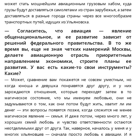
может стать мощнейшим авиационным грузовым хабом, куда
грузы будут доставляться самолетами из стран зарубежья, а затем
доставляться в разные города страны через все многообразие
транспортных путей, идущих из Ульяновска.
— Согласитесь, что авиация — явление
общенациональное, и ее развитие зависит от
решений федерального правительства. В то же
время вы, еще не зная четких намерений Москвы,
делаете авиационную отрасль приоритетным
направлением экономики, строите планы ее
развития. У вас есть какие-то свои инструменты?
Какие?
— Может, сравнение вам покажется не совсем уместным, но
когда юноша и девушка понравятся друг другу, и у них
зарождаются отношения, которые переходят затем в то
магическое состояние, что мы именуем любовью, они не
задумываются о том, как они потом будут жить, хватит ли им
денег — эти вопросы появятся позже, когда сложится не менее
магическое явление — семья. И даже потом, через много лет, у
хороших семей любовь и чувство ответственности остаются
неотделимыми друг от друга. Так, наверное, началось у меня и у
многих ульяновцев — сначала просто любовь к авиации. И я