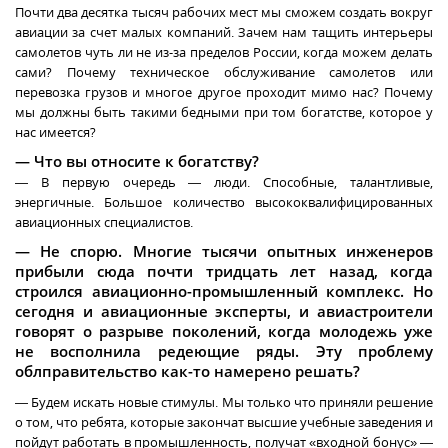
Почти два десятка тысяч рабочих мест мы сможем создать вокруг
авиации за счет малых компаний. Зачем нам тащить интерьеры
самолетов чуть ли не из-за пределов России, когда можем делать
сами? Почему техническое обслуживание самолетов или
перевозка грузов и многое другое проходит мимо нас? Почему
мы должны быть такими бедными при том богатстве, которое у
нас имеется?
— Что вы относите к богатству?
— В первую очередь — люди. Способные, талантливые,
энергичные. Большое количество высококвалифицированных
авиационных специалистов.
— Не спорю. Многие тысячи опытных инженеров
прибыли сюда почти тридцать лет назад, когда
строился авиационно-промышленный комплекс. Но
сегодня и авиационные эксперты, и авиастроители
говорят о разрыве поколений, когда молодежь уже
не восполнила редеющие ряды. Эту проблему
облправительство как-то намерено решать?
— Будем искать новые стимулы. Мы только что приняли решение
о том, что ребята, которые закончат высшие учебные заведения и
пойдут работать в промышленность, получат «входной бонус» —