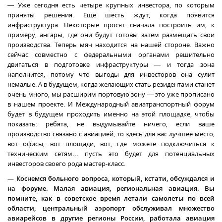
— Уже сегодня есть четыре крупных инвестора, по которым
приняты решения. Еще шесть ждут, когда появится
инфраструктура. Некоторые просят сначала построить им, к
примеру, ангары, где они будут готовы затем размещать свои
производства. Теперь мяч находится на нашей стороне. Важно
сейчас совместно с федеральными органами решительно
двигаться в подготовке инфраструктуры — и тогда зона
наполнится, потому что выгоды для инвесторов она сулит
немалые. А в будущем, когда желающих стать резидентами станет
очень много, мы расширим портовую зону — это уже прописано
в нашем проекте. И Международный авиатранспортный форум
будет в будущем проходить именно на этой площадке, чтобы
показать: ребята, не выдумывайте ничего, если ваше
производство связано с авиацией, то здесь для вас лучшее место,
вот офисы, вот площади, вот, где можете подключиться к
техническим сетям… пусть это будет для потенциальных
инвесторов своего рода мастер-класс.
— Коснемся больного вопроса, который, кстати, обсуждался и
на форуме. Малая авиация, региональная авиация. Вы
помните, как в советское время летали самолеты по всей
области, центральный аэропорт обслуживал множество
авиарейсов в другие регионы России, работала авиация