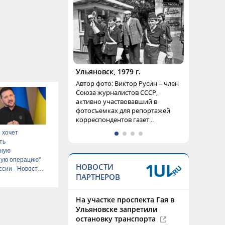
Ульяновск, 1979 г.
Автор фото: Виктор Русин – член
Союза журналистов СССР,
активно участвовавший в
фотосъемках для репортажей
корреспондентов газет...
 хочет
ть
ьную
ную операцию"
НОВОСТИ
ссии - Новости
ПАРТНЕРОВ
ru
На участке проспекта Гая в
Ульяновске запретили
остановку транспорта