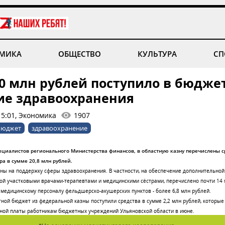
МИКА
ОБЩЕСТВО
КУЛЬТУРА
СП
20 млн рублей поступило в бюдже
ие здравоохранения
15:01, Экономика
1907
бюджет
здравоохранение
циалистов регионального Министерства финансов, в областную казну перечислены с
а в сумме 20,8 млн рублей.
ны на поддержку сферы здравоохранения. В частности, на обеспечение дополнительно
й участковыми врачами-терапевтами и медицинскими сёстрами, перечислено почти 14 м
едицинскому персоналу фельдшерско-акушерских пунктов - более 6,8 млн рублей.
стной бюджет из федеральной казны поступили средства в сумме 2,2 млн рублей, которы
ной платы работникам бюджетных учреждений Ульяновской области в июне.