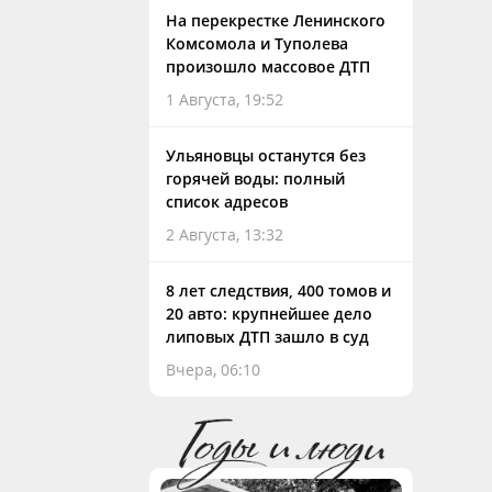
На перекрестке Ленинского
Комсомола и Туполева
произошло массовое ДТП
1 Августа, 19:52
Ульяновцы останутся без
горячей воды: полный
список адресов
2 Августа, 13:32
8 лет следствия, 400 томов и
20 авто: крупнейшее дело
липовых ДТП зашло в суд
Вчера, 06:10