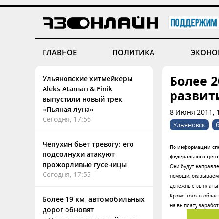
ГЛАВНОЕ
ПОЛИТИКА
ЭКОНО
Более 
Ульяновские хитмейкеры
Aleks Ataman & Finik
развит
выпустили новый трек
«Пьяная луна»
8 Июня 2011, 
Сегодня, 17:56
Ульяновск
Чепухин бьет тревогу: его
По информации спе
подсолнухи атакуют
федерального центр
прожорливые гусеницы
Они будут направле
Сегодня, 17:55
помощи, оказываемо
денежные выплаты м
Кроме того, в обла
Более 19 км автомобильных
на выплату заработ
дорог обновят