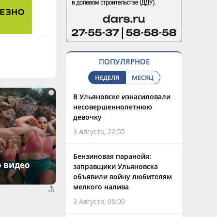
ПОПУЛЯРНОЕ
НЕДЕЛЯ
МЕСЯЦ
i
В Ульяновске изнасиловали
несовершеннолетнюю
девочку
3 Августа, 22:55
Бензиновая паранойя:
о видео
заправщики Ульяновска
объявили войну любителям
мелкого налива
3 Августа, 06:00