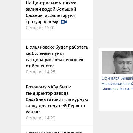
На Центральном пляже
залили водой большой
бассейн, асфальтируют
тротуар к нему
Сегодня, 15:01
В Ульяновске будет работать
мобильный пункт
вакцинации собак и кошек
от бешенства
Сегодня, 14:25
Скончался бывший
Мелеузовского ра
Розовому УАЗу быть:
Башкирии Малик 
гендиректор завода
Сахабиев готовит гламурную
тачку для ведущей Первого
канала
Сегодня, 14:20
Депутат Госдумы Кононов