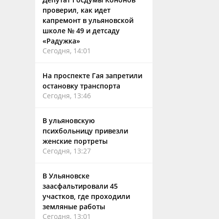
проверил, как идет
капремонт в ульяновской
школе № 49 и детсаду
«Радужка»
Сегодня, 14:01
На проспекте Гая запретили
остановку транспорта
Сегодня, 13:46
В ульяновскую
психбольницу привезли
женские портреты
Сегодня, 13:27
В Ульяновске
заасфальтировали 45
участков, где проходили
земляные работы
Сегодня, 13:01