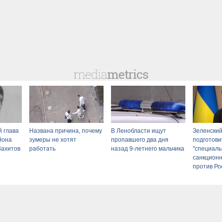
 глава
Названа причина, почему
В Ленобласти ищут
Зеленский
йона
зумеры не хотят
пропавшего два дня
подготови
Вахитов
работать
назад 9-летнего мальчика
"специал
санкцион
против Ро
на Вести.