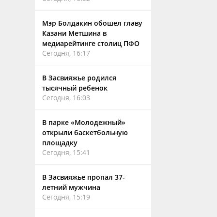
Мэр Болдакин обошел главу
Казани Метшина в
медиарейтинге столиц ПФО
Сегодня, 16:17
В Засвияжье родился
тысячный ребенок
Сегодня, 16:03
В парке «Молодежный»
открыли баскетбольную
площадку
Сегодня, 15:41
В Засвияжье пропал 37-
летний мужчина
Сегодня, 15:19