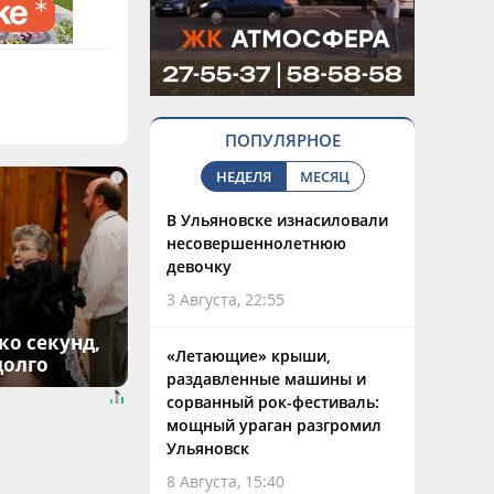
ПОПУЛЯРНОЕ
НЕДЕЛЯ
МЕСЯЦ
i
В Ульяновске изнасиловали
несовершеннолетнюю
девочку
3 Августа, 22:55
ко секунд,
«Летающие» крыши,
долго
раздавленные машины и
сорванный рок-фестиваль:
мощный ураган разгромил
Ульяновск
8 Августа, 15:40