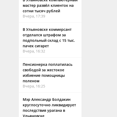
мастер развёл клиенток на
сотни тысяч рублей
Вчера, 17:39
В Ульяновске коммерсант
отделался штрафом за
подпольный склад с 15 тыс.
пачек сигарет
Вчера, 16:32
Пенсионерка поплатилась
свободой за жестокое
избиение помощницы
поленом
Вчера, 16:25
Мэр Александр Болдакин
круглосуточно ликвидирует
последствия урагана в
Ульяновске