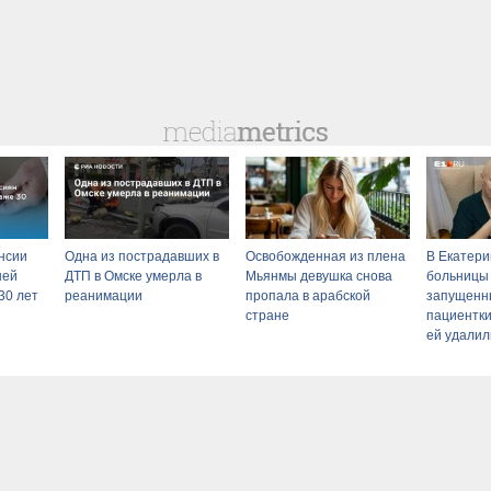
нсии
Одна из пострадавших в
Освобожденная из плена
В Екатери
ней
ДТП в Омске умерла в
Мьянмы девушка снова
больницы
30 лет
реанимации
пропала в арабской
запущенны
стране
пациентки
ей удалил
органов