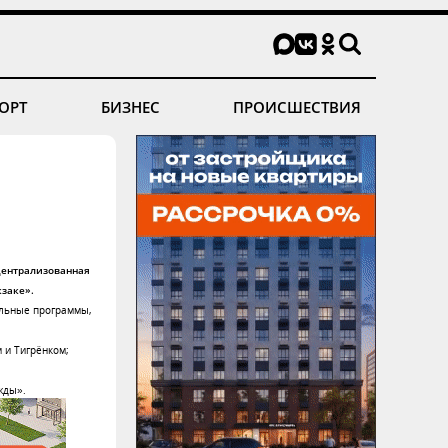
ОРТ
БИЗНЕС
ПРОИСШЕСТВИЯ
Централизованная
кзаке».
ельные программы,
 и Тигрёнком;
жды».