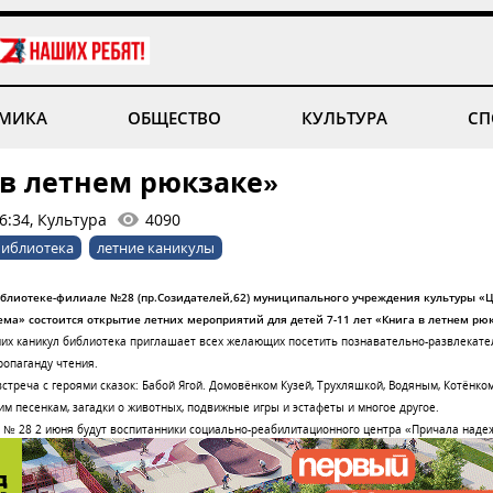
МИКА
ОБЩЕСТВО
КУЛЬТУРА
СП
 в летнем рюкзаке»
6:34, Культура
4090
библиотека
летние каникулы
библиотеке-филиале №28 (пр.Созидателей,62) муниципального учреждения культуры «
ма» состоится открытие летних мероприятий для детей 7-11 лет «Книга в летнем рю
них каникул библиотека приглашает всех желающих посетить познавательно-развлекат
опаганду чтения.
встреча с героями сказок: Бабой Ягой. Домовёнком Кузей, Трухляшкой, Водяным, Котёнком
им песенкам, загадки о животных, подвижные игры и эстафеты и многое другое.
 № 28 2 июня будут воспитанники социально-реабилитационного центра «Причала наде