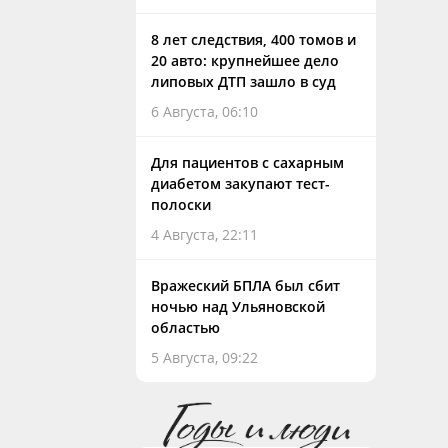
8 лет следствия, 400 томов и
20 авто: крупнейшее дело
липовых ДТП зашло в суд
6 Августа, 06:10
Для пациентов с сахарным
диабетом закупают тест-
полоски
4 Августа, 22:11
Вражеский БПЛА был сбит
ночью над Ульяновской
областью
5 Августа, 09:22