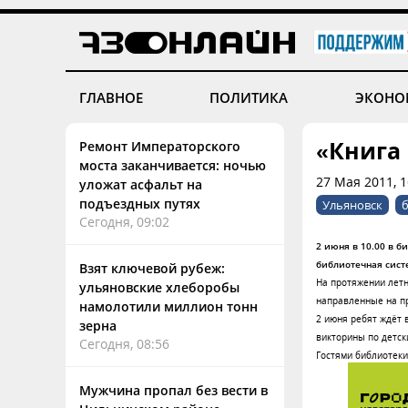
ГЛАВНОЕ
ПОЛИТИКА
ЭКОНО
«Книга
Ремонт Императорского
моста заканчивается: ночью
27 Мая 2011, 1
уложат асфальт на
подъездных путях
Ульяновск
Сегодня, 09:02
2 июня в 10.00 в 
библиотечная систе
Взят ключевой рубеж:
На протяжении лет
ульяновские хлеборобы
направленные на пр
намолотили миллион тонн
2 июня ребят ждёт 
зерна
викторины по детск
Сегодня, 08:56
Гостями библиотеки
Мужчина пропал без вести в