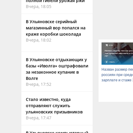
полной гибели урожая ржи
Вчера, 18:05
В Ульяновске серийный
магазинный вор попался на
краже коробки шоколада
Вчера, 18:02
В Ульяновске отдыхающих у
базы «Иволга» оштрафовали
Назван размер пе
за незаконное купание в
россиян при сред
Волге
зарплате и стаже 
Вчера, 17:52
Стало известно, куда
отправляют служить
ульяновских призывников
Вчера, 17:47
В Ульяновске компьютерный