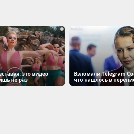
i
еставая, это видео
Взломали Telegram Соб
ишь не раз
что нашлось в перепи