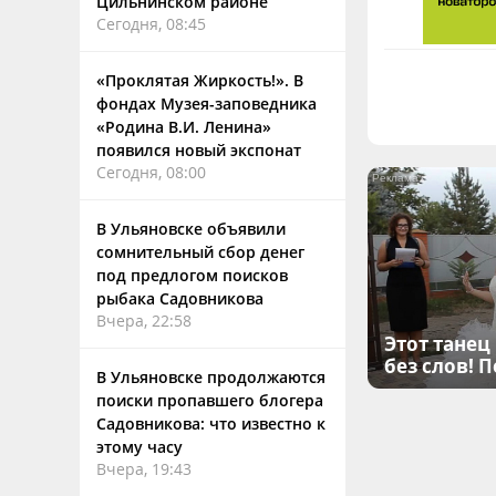
Цильнинском районе
Сегодня, 08:45
«Проклятая Жиркость!». В
фондах Музея-заповедника
«Родина В.И. Ленина»
появился новый экспонат
Сегодня, 08:00
В Ульяновске объявили
сомнительный сбор денег
под предлогом поисков
рыбака Садовникова
Вчера, 22:58
Этот танец
без слов! 
В Ульяновске продолжаются
поиски пропавшего блогера
Садовникова: что известно к
этому часу
Вчера, 19:43