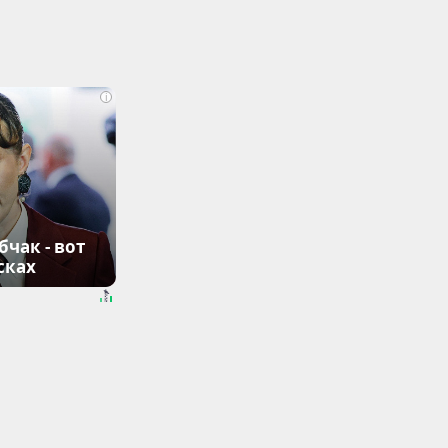
i
чак - вот
сках