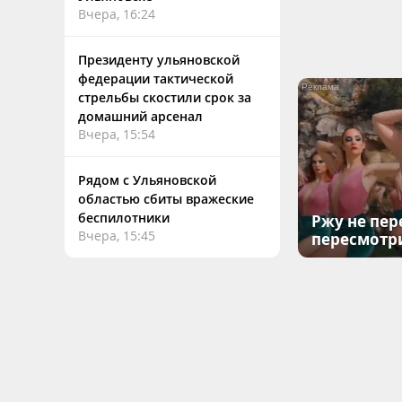
Вчера, 16:24
Президенту ульяновской
федерации тактической
стрельбы скостили срок за
домашний арсенал
Вчера, 15:54
Рядом с Ульяновской
областью сбиты вражеские
беспилотники
Ржу не пер
Вчера, 15:45
пересмотр