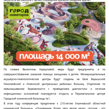
закрепить автомобиль с целью сокращения времени ожидания врача».
По словам Валентины Карауловой, меры будут предприняты и по
совершенствованию оказания помощи женщинам и детям. Межмуниципальные
акушерско-гинекологические центры будут созданы на базе Барышской,
Николаевской и Инзенской центральных районных больниц. Отделение по
невынашиванию беременности с проведением диагностики и лечения
инфекционных осложнений планируется открыть в Перинатальном центре
Городской клинической больницы №1.
В этом году конференция приурочена к 210-летию Ульяновской областной
клинической больницы. «Основанное более двух веков назад, сегодня - это