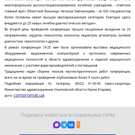
многопрофильное высокоспециализированное лечебное учреждение, - отметила
главный врач Областной больницы Наталья Емельянцева, - из 420 специалистов
более половины имеют высшую квалификационную категорию. Ежегодно здесь
внедряется до 20 новых лечебно-диагностических методик».
Во второй день проведения конференции прошли секционные заседания по 24
направлениям: хирургии, гинекологии, онкологии, педиатрии, фтизиатрии, лучевой
диагностике, геронтологии и другим.
В рамках конференции 19-20 мая была организована выставка медицинского
оборудования, медикаментов, компьютерной и оргтехники, современных
медицинских технологий в области здравоохранения и изделий медицинского
назначения с участием фирм-производителей и поставщиков.
Традиционно издан сборник тезисов научно-практических работ конференции,
всего же за время её проведения опубликовано более 9 тысяч работ.
Подробная информация по телефону: (8422) 41-30-43 (пресс-секретарь
Министерства здравоохранения Ульяновской области Ирина Егорова).
compromat.ua
фото:
Поделись новостью в социальных сетях