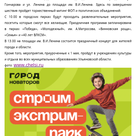
Гончарова и ул. Ленина до площади им. В.И.Ленина. Здесь по завершении
шествия пройдет торжественный митинг ФОП и политических объединений.
С 10.00 в городских парках будут проходить развлекательные мероприятия,
посетить которые смогут все желающие. Праздничная программа запланирована
в парках «Победа», «Молодежный», им. А.Матросова, «Винновская роща»,
«Семья» и «40 лет ВЛКСМ».
В 13.00 на площади им. В.И.Ленина состоится праздничный концерт для жителей
города и области.
Кроме того, мероприятия, приуроченные к 1 мая, пройдут в учреждениях культуры
и отдыха во всех муниципальных образованиях Ульяновской области.
www.chelsi.ru
фото: