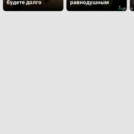
будете долго
равнодушным