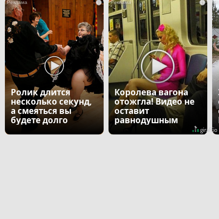
i
i
Ролик длится
Королева вагона
несколько секунд,
отожгла! Видео не
а смеяться вы
оставит
будете долго
равнодушным