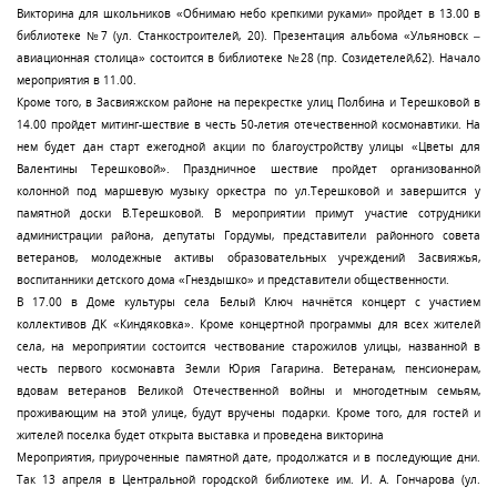
Викторина для школьников «Обнимаю небо крепкими руками» пройдет в 13.00 в
библиотеке №7 (ул. Станкостроителей, 20). Презентация альбома «Ульяновск –
авиационная столица» состоится в библиотеке №28 (пр. Созидетелей,62). Начало
мероприятия в 11.00.
Кроме того, в Засвияжском районе на перекрестке улиц Полбина и Терешковой в
14.00 пройдет митинг-шествие в честь 50-летия отечественной космонавтики. На
нем будет дан старт ежегодной акции по благоустройству улицы «Цветы для
Валентины Терешковой». Праздничное шествие пройдет организованной
колонной под маршевую музыку оркестра по ул.Терешковой и завершится у
памятной доски В.Терешковой. В мероприятии примут участие сотрудники
администрации района, депутаты Гордумы, представители районного совета
ветеранов, молодежные активы образовательных учреждений Засвияжья,
воспитанники детского дома «Гнездышко» и представители общественности.
В 17.00 в Доме культуры села Белый Ключ начнётся концерт с участием
коллективов ДК «Киндяковка». Кроме концертной программы для всех жителей
села, на мероприятии состоится чествование старожилов улицы, названной в
честь первого космонавта Земли Юрия Гагарина. Ветеранам, пенсионерам,
вдовам ветеранов Великой Отечественной войны и многодетным семьям,
проживающим на этой улице, будут вручены подарки. Кроме того, для гостей и
жителей поселка будет открыта выставка и проведена викторина
Мероприятия, приуроченные памятной дате, продолжатся и в последующие дни.
Так 13 апреля в Центральной городской библиотеке им. И. А. Гончарова (ул.