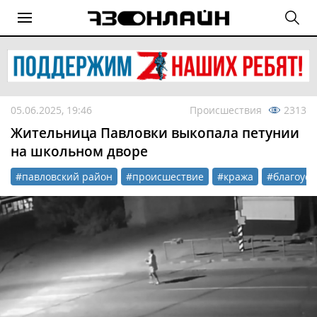
05.06.2025, 19:46
Происшествия
2313
Жительница Павловки выкопала петунии
на школьном дворе
#павловский район
#происшествие
#кража
#благоуст