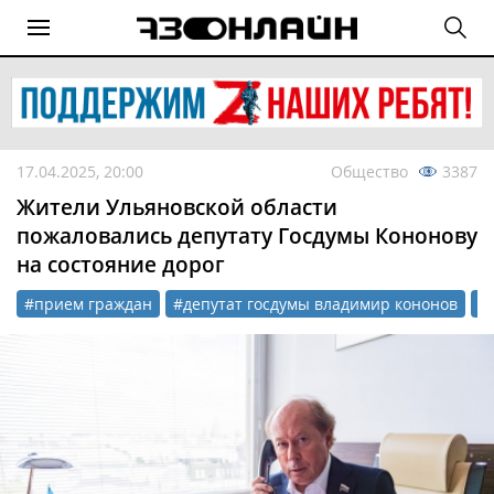
17.04.2025, 20:00
Общество
3387
Жители Ульяновской области
пожаловались депутату Госдумы Кононову
на состояние дорог
#прием граждан
#депутат госдумы владимир кононов
#