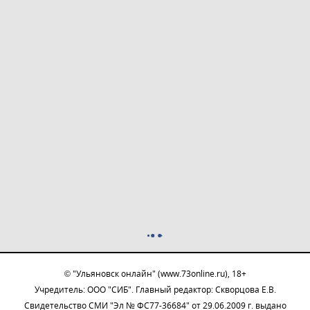
© "Ульяновск онлайн" (www.73online.ru), 18+
Учредитель: ООО "СИБ". Главный редактор: Скворцова Е.В.
Свидетельство СМИ "Эл № ФС77-36684" от 29.06.2009 г. выдано