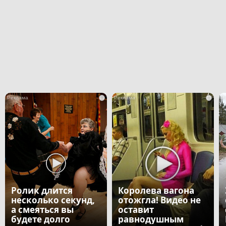
i
i
Ролик длится
Королева вагона
несколько секунд,
отожгла! Видео не
а смеяться вы
оставит
будете долго
равнодушным