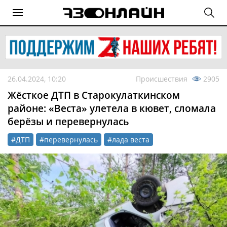
26.04.2024, 10:20
Происшествия
2905
Жёсткое ДТП в Старокулаткинском
районе: «Веста» улетела в кювет, сломала
берёзы и перевернулась
#ДТП
#перевернулась
#лада веста