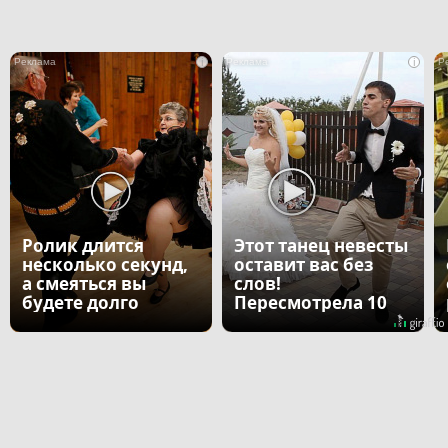
i
i
Ролик длится
Этот танец невесты
несколько секунд,
оставит вас без
а смеяться вы
слов!
будете долго
Пересмотрела 10
раз