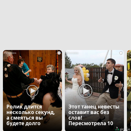
i
i
Ролик длится
Этот танец невесты
несколько секунд,
оставит вас без
а смеяться вы
слов!
будете долго
Пересмотрела 10
раз