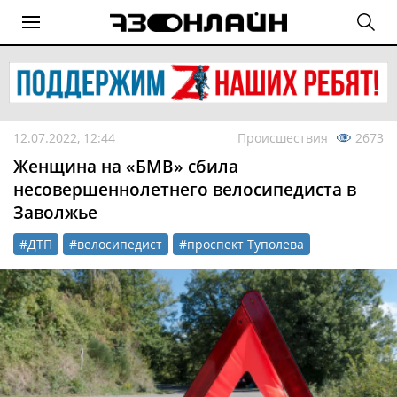
12.07.2022, 12:44
Происшествия
2673
Женщина на «БМВ» сбила
несовершеннолетнего велосипедиста в
Заволжье
#ДТП
#велосипедист
#проспект Туполева