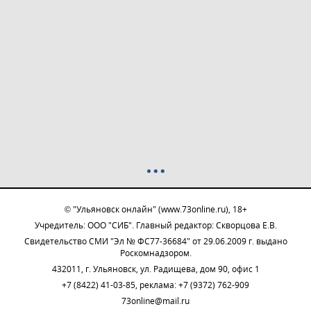
© "Ульяновск онлайн" (www.73online.ru), 18+
Учредитель: ООО "СИБ". Главный редактор: Скворцова Е.В.
Свидетельство СМИ "Эл № ФС77-36684" от 29.06.2009 г. выдано
Роскомнадзором.
432011, г. Ульяновск, ул. Радищева, дом 90, офис 1
+7 (8422) 41-03-85, реклама: +7 (9372) 762-909
73online@mail.ru