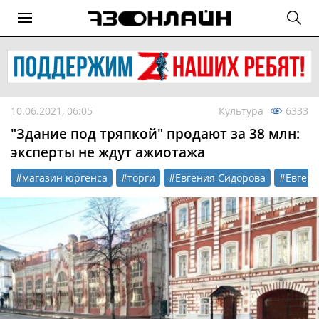
10.06.2021, 06:05
Культура
6333
"Здание под тряпкой" продают за 38 млн:
эксперты не ждут ажиотажа
#магазин юргенса
#торги
#Евгения Сидорова
#Евгени