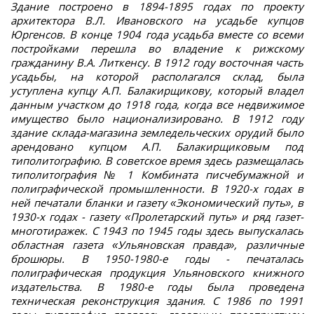
Здание построено в 1894-1895 годах по проекту
архитектора В.Л. Ивановского на усадьбе купцов
Юргенсов. В конце 1904 года усадьба вместе со всеми
постройками перешла во владение к рижскому
гражданину В.А. Литкенсу. В 1912 году восточная часть
усадьбы, на которой располагался склад, была
уступлена купцу А.П. Балакирщикову, который владел
данным участком до 1918 года, когда все недвижимое
имущество было национализировано. В 1912 году
здание склада-магазина земледельческих орудий было
арендовано купцом А.П. Балакирщиковым под
типолитографию. В советское время здесь размещалась
типолитография № 1 Комбината писчебумажной и
полиграфической промышленности. В 1920-х годах в
ней печатали бланки и газету «Экономический путь», в
1930-х годах - газету «Пролетарский путь» и ряд газет-
многотиражек. С 1943 по 1945 годы здесь выпускалась
областная газета «Ульяновская правда», различные
брошюры. В 1950-1980-е годы - печаталась
полиграфическая продукция Ульяновского книжного
издательства. В 1980-е годы была проведена
техническая реконструкция здания. С 1986 по 1991