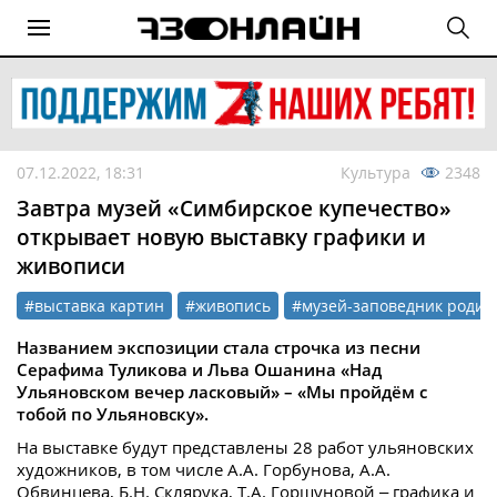
07.12.2022, 18:31
Культура
2348
Завтра музей «Симбирское купечество»
открывает новую выставку графики и
живописи
#выставка картин
#живопись
#музей-заповедник родин
Названием экспозиции стала строчка из песни
Серафима Туликова и Льва Ошанина «Над
Ульяновском вечер ласковый» – «Мы пройдём с
тобой по Ульяновску».
На выставке будут представлены 28 работ ульяновских
художников, в том числе А.А. Горбунова, А.А.
Обвинцева, Б.Н. Склярука, Т.А. Горшуновой – графика и