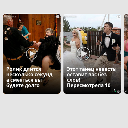
i
i
Ролик длится
Этот танец невесты
несколько секунд,
оставит вас без
а смеяться вы
слов!
будете долго
Пересмотрела 10
раз