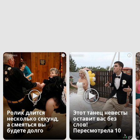
i
i
Ролик длится
Этот танец невесты
несколько секунд,
оставит вас без
а смеяться вы
слов!
будете долго
Пересмотрела 10
раз