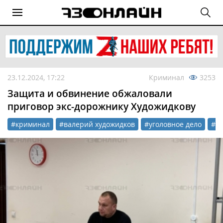
23.12.2024, 17:22
Криминал
3253
Защита и обвинение обжаловали
приговор экс-дорожнику Художидкову
#криминал
#валерий художидков
#уголовное дело
#а