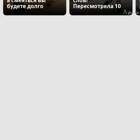
а смеяться вы
слов!
будете долго
Пересмотрела 10
раз