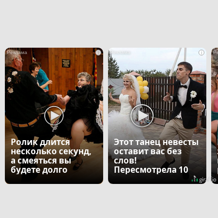
i
i
Ролик длится
Этот танец невесты
несколько секунд,
оставит вас без
а смеяться вы
слов!
будете долго
Пересмотрела 10
раз