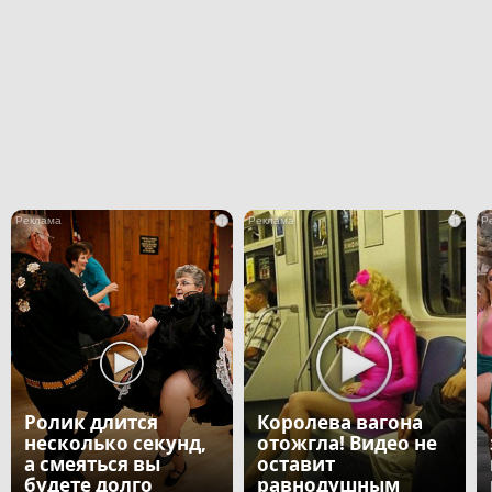
i
i
Ролик длится
Королева вагона
несколько секунд,
отожгла! Видео не
а смеяться вы
оставит
будете долго
равнодушным