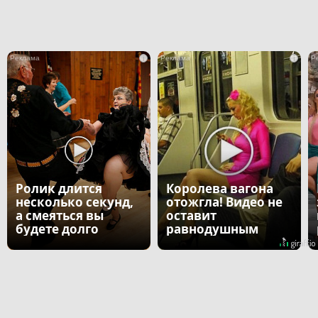
i
i
Ролик длится
Королева вагона
несколько секунд,
отожгла! Видео не
а смеяться вы
оставит
будете долго
равнодушным