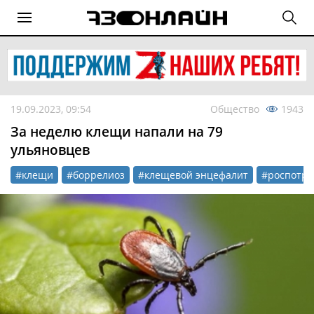
19.09.2023, 09:54
Общество
1943
За неделю клещи напали на 79
ульяновцев
#клещи
#боррелиоз
#клещевой энцефалит
#роспотре