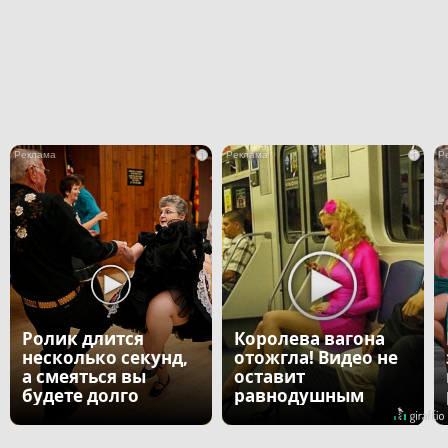
i
i
Ролик длится
Королева вагона
несколько секунд,
отожгла! Видео не
а смеяться вы
оставит
будете долго
равнодушным