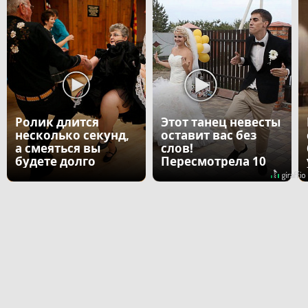
Ролик длится
Этот танец невесты
несколько секунд,
оставит вас без
а смеяться вы
слов!
будете долго
Пересмотрела 10
раз