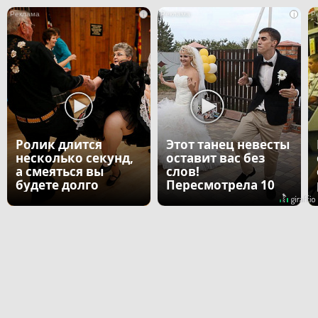
i
i
Ролик длится
Этот танец невесты
несколько секунд,
оставит вас без
а смеяться вы
слов!
будете долго
Пересмотрела 10
раз