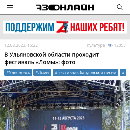
12.08.2023, 16:22
Культура
12055
В Ульяновской области проходит
фестиваль «Ломы»: фото
#Ульяновск
#Ломы
#фестиваль бардовской песни
#фе