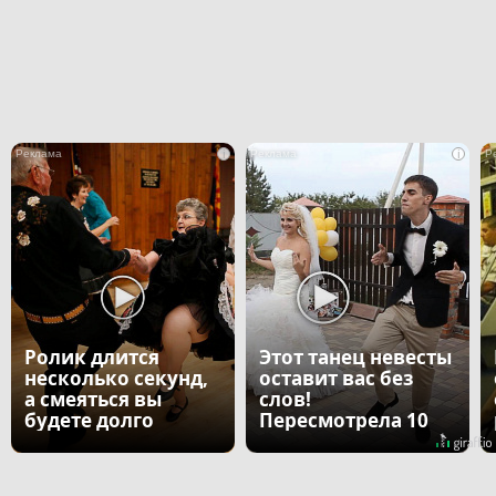
i
i
Ролик длится
Этот танец невесты
несколько секунд,
оставит вас без
а смеяться вы
слов!
будете долго
Пересмотрела 10
раз