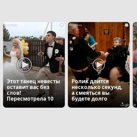
i
i
Этот танец невесты
Ролик длится
оставит вас без
несколько секунд,
слов!
а смеяться вы
Пересмотрела 10
будете долго
раз