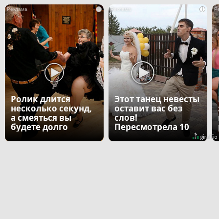
i
i
Ролик длится
Этот танец невесты
несколько секунд,
оставит вас без
а смеяться вы
слов!
будете долго
Пересмотрела 10
раз