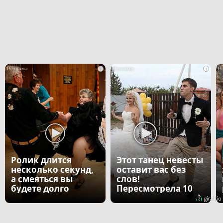
i
i
Ролик длится
Этот танец невесты
несколько секунд,
оставит вас без
а смеяться вы
слов!
будете долго
Пересмотрела 10
раз