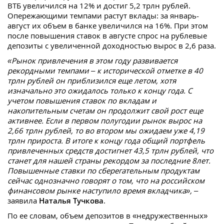
ВТБ увеличился на 12% и достиг 5,2 трлн рублей.
Опережающими темпами растут вклады: за январь-
август их объем в банке увеличился на 16%. При этом
после повышения ставок в августе спрос на рублевые
депозиты с увеличенной доходностью вырос в 2,6 раза.
«Рынок привлечения в этом году развивается
рекордными темпами – к исторической отметке в 40
трлн рублей он приблизился еще летом, хотя
изначально это ожидалось только к концу года. С
учетом повышения ставок по вкладам и
накопительным счетам он продолжит свой рост еще
активнее. Если в первом полугодии рынок вырос на
2,66 трлн рублей, то во втором мы ожидаем уже 4,19
трлн прироста. В итоге к концу года общий портфель
привлеченных средств достигнет 43,5 трлн рублей, что
станет для нашей страны рекордом за последние 8лет.
Повышенные ставки по сберегательным продуктам
сейчас однозначно говорят о том, что на российском
финансовом рынке наступило время вкладчика»,
–
заявила
Наталья Тучкова
.
По ее словам, объем депозитов в «недружественных»