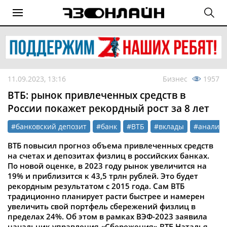
11.09.2023, 13:16
Бизнес
1957
ВТБ: рынок привлеченных средств в
России покажет рекордный рост за 8 лет
#банковский депозит
#банк
#ВТБ
#вклады
#аналити
ВТБ повысил прогноз объема привлеченных средств
на счетах и депозитах физлиц в российских банках.
По новой оценке, в 2023 году рынок увеличится на
19% и приблизится к 43,5 трлн рублей. Это будет
рекордным результатом с 2015 года. Сам ВТБ
традиционно планирует расти быстрее и намерен
увеличить свой портфель сбережений физлиц в
пределах 24%. Об этом в рамках ВЭФ-2023 заявила
начальник управления «Сбережения» ВТБ Наталья