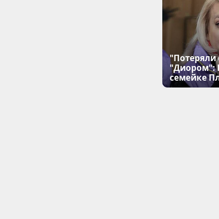
"Потеряли 
"Диором":
семейке П