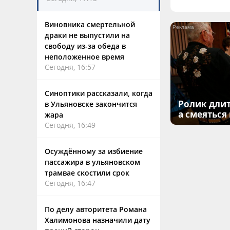
Виновника смертельной
драки не выпустили на
свободу из-за обеда в
неположенное время
Сегодня, 16:57
Синоптики рассказали, когда
Ролик длит
в Ульяновске закончится
а смеяться
жара
Сегодня, 16:49
Осуждённому за избиение
пассажира в ульяновском
трамвае скостили срок
Сегодня, 16:47
По делу авторитета Романа
Халимонова назначили дату