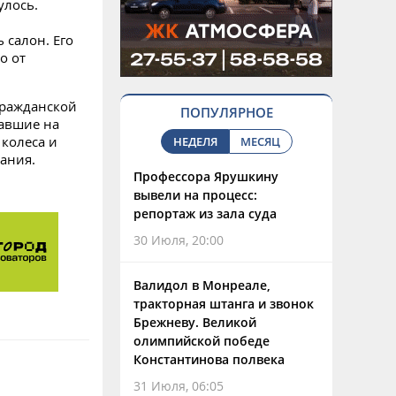
улось.
 салон. Его
о от
гражданской
ПОПУЛЯРНОЕ
хавшие на
 колеса и
НЕДЕЛЯ
МЕСЯЦ
ания.
Профессора Ярушкину
вывели на процесс:
репортаж из зала суда
30 Июля, 20:00
Валидол в Монреале,
тракторная штанга и звонок
Брежневу. Великой
олимпийской победе
Константинова полвека
31 Июля, 06:05