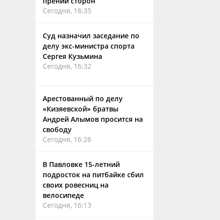
прений сторон
Сегодня, 16:35
Суд назначил заседание по
делу экс-министра спорта
Сергея Кузьмина
Сегодня, 16:32
Арестованный по делу
«Кизяевской» братвы
Андрей Алымов просится на
свободу
Сегодня, 16:26
В Павловке 15-летний
подросток на питбайке сбил
своих ровесниц на
велосипеде
Сегодня, 16:13