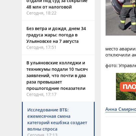
отдали под суд за сокрытие
48 млн от налоговой
Сегодня, 18:22
Без ветра и дождя, днем 34
градуса жары: погода в
Ульяновске на 7 августа
Сегодня, 17:51
место аварии
отключили ак
В ульяновские колледжи и
фото: Управл
техникумы подали 10 тысяч
заявлений, что почти в два
раза превышает
прошлогодние показатели
Сегодня, 17:17
Анна Смирн
Исследование ВТБ:
ежемесячная смена
категорий кешбэка создает
волны спроса
Сегодня, 17:13