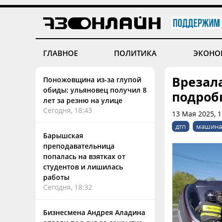
ГЛАВНОЕ
ПОЛИТИКА
ЭКОНО
Врезала
Поножовщина из-за глупой
обиды: ульяновец получил 8
подроб
лет за резню на улице
Сегодня, 18:43
13 Мая 2025, 
дтп
машина 
Барышская
преподавательница
попалась на взятках от
студентов и лишилась
работы
Сегодня, 18:32
Бизнесмена Андрея Аладина