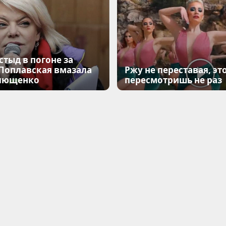
стыд в погоне за
 Поплавская вмазала
Ржу не переставая, эт
лющенко
пересмотришь не раз