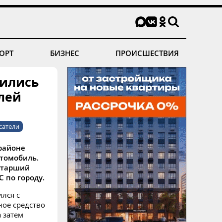
ОРТ
БИЗНЕС
ПРОИСШЕСТВИЯ
вились
лей
сатели
районе
втомобиль.
старший
 по городу.
лся с
ное средство
а затем