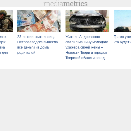
ечах,
23-летняя жительница
Житель Андреаполя
Трамп уже
ор»:
Петрозаводска вынесла
спалил машину молодого
кто будет
вка
все деньги из дома
ухажера своей жены –
м для
родителей
Новости Твери и городов
Тверской области сегодня
- Afanasy.biz – Тверские
новости. Новости Твери.
Тверь н