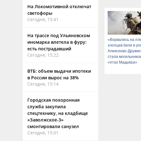
На Локомотивной отключат
светофоры
Сегодня, 15:41
На трассе под Ульяновском
«Ворвались на пл
иномарка влетела в фуру:
хлопцев били в уп
есть пострадавший
Алексеево-Дружко
Сегодня, 15:22
стала могильнико
«птах Мадьяра»
ВТБ: объем выдачи ипотеки
в России вырос на 38%
Сегодня, 15:14
Городская похоронная
служба закупила
спецтехнику, на кладбище
«Заволжское-3»
смонтировали санузел
Сегодня, 15:01