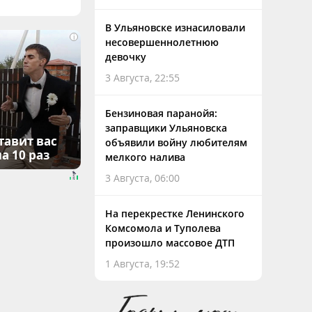
В Ульяновске изнасиловали
i
несовершеннолетнюю
девочку
3 Августа, 22:55
Бензиновая паранойя:
заправщики Ульяновска
тавит вас
объявили войну любителям
а 10 раз
мелкого налива
3 Августа, 06:00
На перекрестке Ленинского
Комсомола и Туполева
произошло массовое ДТП
1 Августа, 19:52