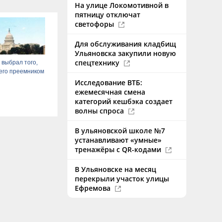
На улице Локомотивной в
пятницу отключат
светофоры
Для обслуживания кладбищ
Ульяновска закупили новую
спецтехнику
 выбрал того,
 его преемником
Исследование ВТБ:
ежемесячная смена
категорий кешбэка создает
волны спроса
В ульяновской школе №7
устанавливают «умные»
тренажёры с QR-кодами
В Ульяновске на месяц
перекрыли участок улицы
Ефремова