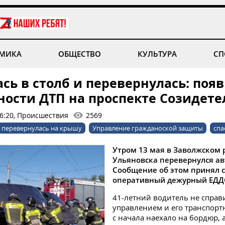
МИКА
ОБЩЕСТВО
КУЛЬТУРА
СП
сь в столб и перевернулась: поя
ности ДТП на проспекте Созидете
16:20, Происшествия
2569
перевернулась на крышу
Управление гражданоской защиты
спа
Утром 13 мая в Заволжском 
Ульяновска перевернулся а
Сообщение об этом принял 
оперативный дежурный ЕДДС
41-летний водитель не справи
управлением и его транспорт
с начала наехало на бордюр, 