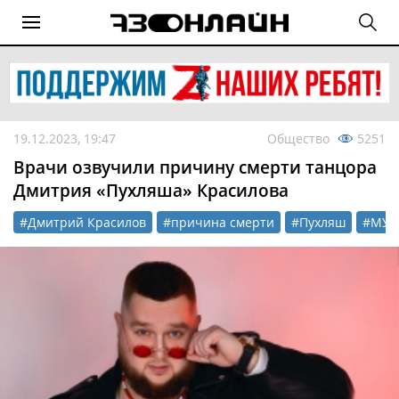
19.12.2023, 19:47
Общество
5251
Врачи озвучили причину смерти танцора
Дмитрия «Пухляша» Красилова
#Дмитрий Красилов
#причина смерти
#Пухляш
#МУЗ